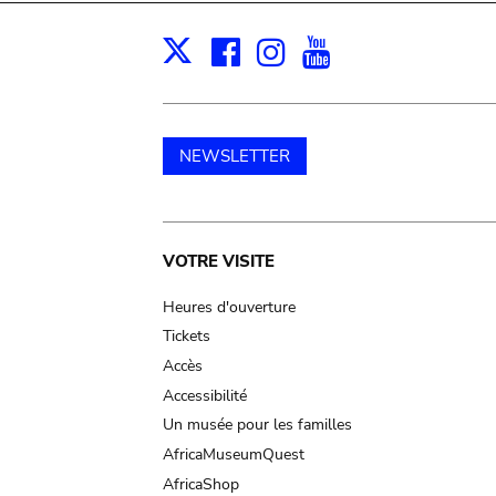
Facebook
Instagram
Youtube
Print
X
NEWSLETTER
Main
VOTRE VISITE
navigation
Heures d'ouverture
Tickets
Accès
Accessibilité
Un musée pour les familles
AfricaMuseumQuest
AfricaShop