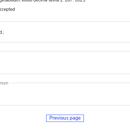
etabilium, editio decima sexta 2: 287. 1825.
accepted
d.;
arium
Previous page