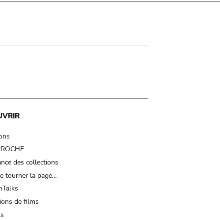
UVRIR
ions
 PROCHE
nce des collections
e tourner la page…
Talks
ions de films
ts