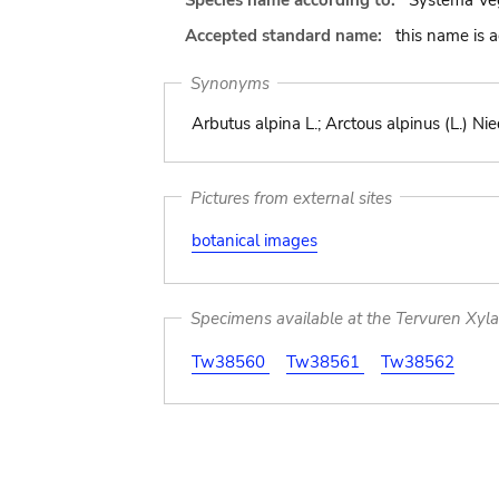
Species name according to:
Systema Veg
Accepted standard name:
this name is 
Synonyms
Arbutus alpina L.; Arctous alpinus (L.) Nie
Pictures from external sites
botanical images
Specimens available at the Tervuren Xyl
Tw38560
Tw38561
Tw38562