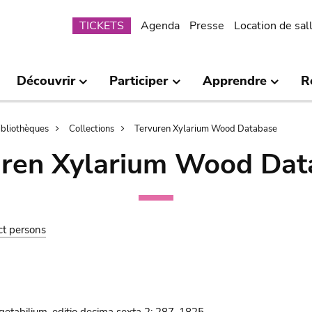
Submenu
TICKETS
Agenda
Presse
Location de sal
Découvrir
Participer
Apprendre
R
bibliothèques
Collections
Tervuren Xylarium Wood Database
uren Xylarium Wood Dat
ct persons