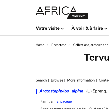
Skip
Skip
to
to
main
search
content
Votre visite
À voir & à faire
Breadcrumb
Home
Recherche
Collections, archives et 
Terv
Search
|
Browse
|
More information
|
Conta
Arctostaphylos
alpina
(L.) Spreng.
Familia:
Ericaceae