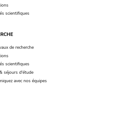
tions
és scientifiques
ERCHE
vaux de recherche
tions
és scientifiques
& séjours d'étude
iquez avec nos équipes