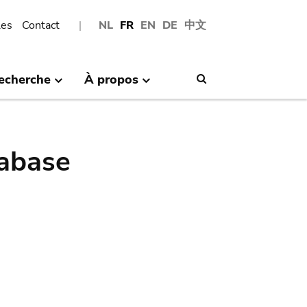
les
Contact
NL
FR
EN
DE
中文
echerche
À propos
Search
abase