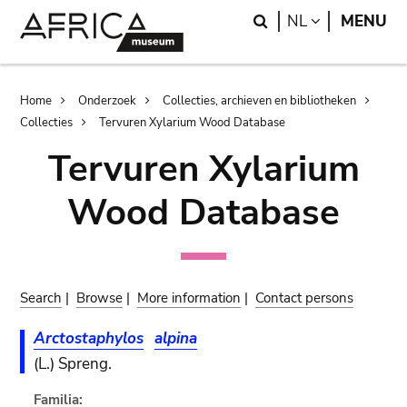
Skip
Skip
Search
LANGUAGE
NL
MENU
to
to
main
search
content
Breadcrumb
Home
Onderzoek
Collecties, archieven en bibliotheken
Collecties
Tervuren Xylarium Wood Database
Tervuren Xylarium
Wood Database
Search
|
Browse
|
More information
|
Contact persons
Arctostaphylos
alpina
(L.) Spreng.
Familia: