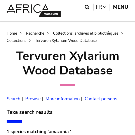
Skip
Skip
Search
LANGUAGE
FR
MENU
to
to
main
search
content
Breadcrumb
Home
Recherche
Collections, archives et bibliothèques
Collections
Tervuren Xylarium Wood Database
Tervuren Xylarium
Wood Database
Search
|
Browse
|
More information
|
Contact persons
Taxa search results
1 species matching 'amazonia '