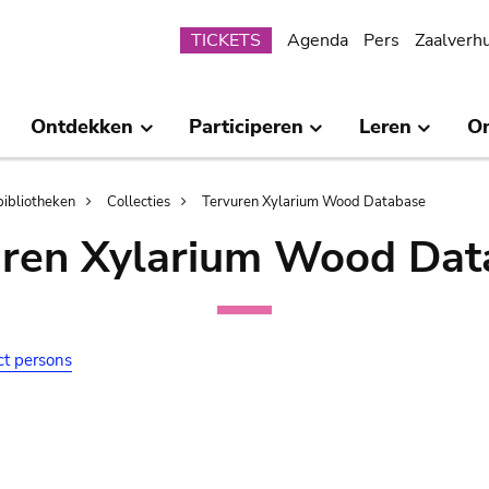
Submenu
TICKETS
Agenda
Pers
Zaalverh
Ontdekken
Participeren
Leren
O
bibliotheken
Collecties
Tervuren Xylarium Wood Database
uren Xylarium Wood Dat
ct persons