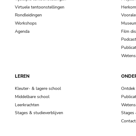
Virtuele tentoonstellingen
Herkoms
Rondleidingen
Voorale
Workshops
Museum
Agenda
Film di
Podcas
Publicat
Wetensc
LEREN
ONDE
Kleuter- & lagere school
Ontdek
Middelbare school
Publicat
Leerkrachten
Wetensc
Stages & studieverblijven
Stages 
Contact