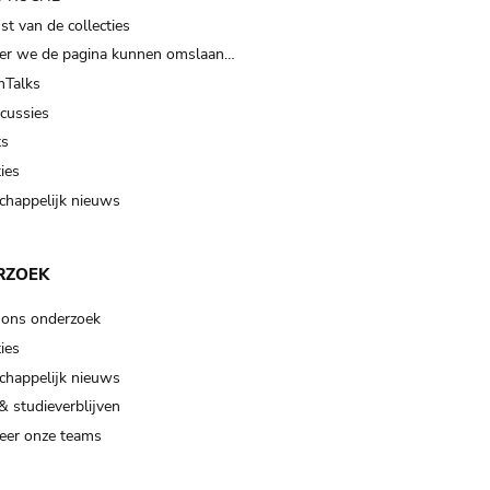
t van de collecties
er we de pagina kunnen omslaan…
Talks
scussies
ts
ies
happelijk nieuws
RZOEK
 ons onderzoek
ies
happelijk nieuws
& studieverblijven
eer onze teams