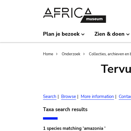
Skip
Skip
to
to
main
search
content
Plan je bezoek
Zien & doen
Breadcrumb
Home
Onderzoek
Collecties, archieven en 
Terv
Search
|
Browse
|
More information
|
Conta
Taxa search results
1 species matching 'amazonia '