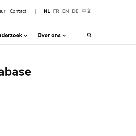
uur
Contact
NL
FR
EN
DE
中文
nderzoek
Over ons
Search
abase