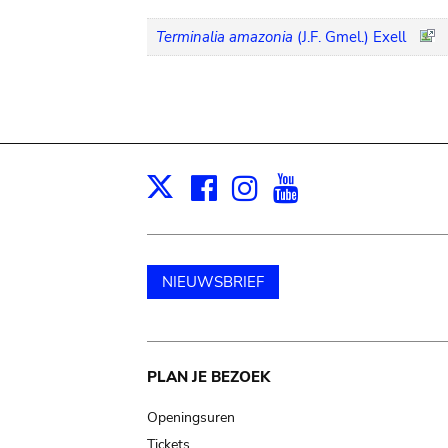
Terminalia amazonia
(J.F. Gmel.) Exell
Facebook
Instagram
Youtube
Print
X
NIEUWSBRIEF
Main
PLAN JE BEZOEK
navigation
Openingsuren
Tickets