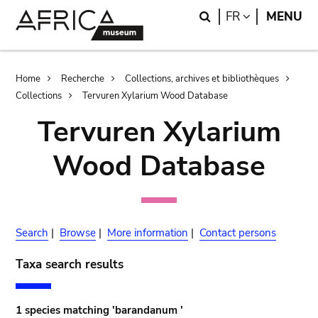
Skip
Skip
Search
LANGUAGE
FR
MENU
to
to
main
search
content
Breadcrumb
Home
Recherche
Collections, archives et bibliothèques
Collections
Tervuren Xylarium Wood Database
Tervuren Xylarium
Wood Database
Search
|
Browse
|
More information
|
Contact persons
Taxa search results
1 species matching 'barandanum '