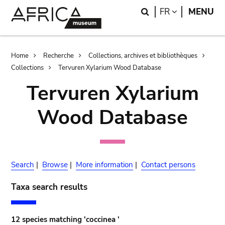
Skip
Skip
Search
LANGUAGE
FR
MENU
to
to
main
search
content
Breadcrumb
Home
Recherche
Collections, archives et bibliothèques
Collections
Tervuren Xylarium Wood Database
Tervuren Xylarium
Wood Database
Search
|
Browse
|
More information
|
Contact persons
Taxa search results
12 species matching 'coccinea '