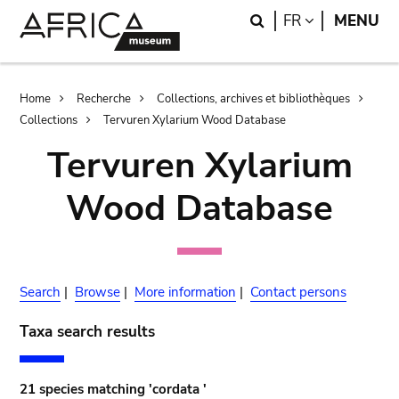
Skip
Skip
Search
LANGUAGE
FR
MENU
to
to
main
search
content
Breadcrumb
Home
Recherche
Collections, archives et bibliothèques
Collections
Tervuren Xylarium Wood Database
Tervuren Xylarium
Wood Database
Search
|
Browse
|
More information
|
Contact persons
Taxa search results
21 species matching 'cordata '