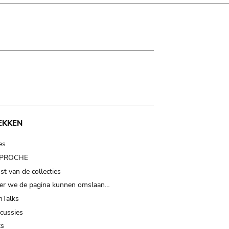
EKKEN
es
t PROCHE
t van de collecties
er we de pagina kunnen omslaan…
Talks
scussies
ts