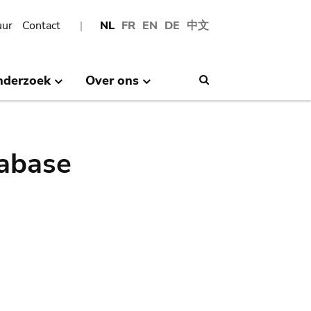
uur
Contact
NL
FR
EN
DE
中文
nderzoek
Over ons
Search
abase