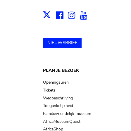
Facebook
Instagram
Youtube
Print
X
NIEUWSBRIEF
Main
PLAN JE BEZOEK
navigation
Openingsuren
Tickets
Wegbeschrijving
Toegankelijkheid
Familievriendelijk museum
AfricaMuseumQuest
AfricaShop