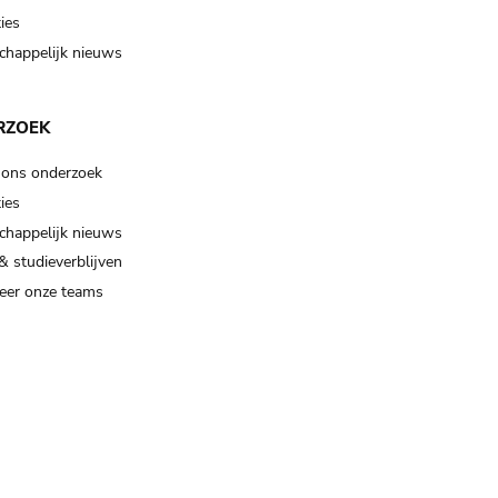
ies
happelijk nieuws
RZOEK
 ons onderzoek
ies
happelijk nieuws
& studieverblijven
eer onze teams