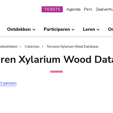
Submenu
TICKETS
Agenda
Pers
Zaalverh
Ontdekken
Participeren
Leren
O
bibliotheken
Collecties
Tervuren Xylarium Wood Database
uren Xylarium Wood Dat
ct persons