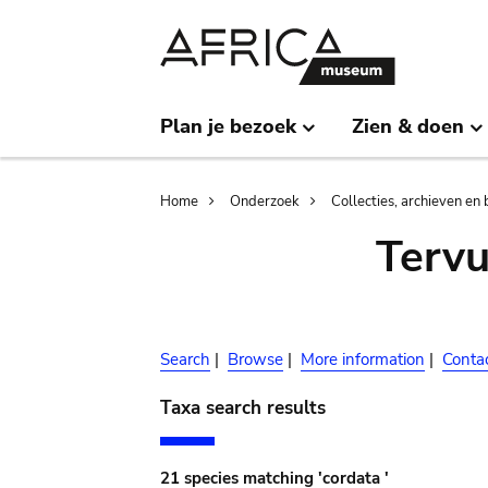
Skip
Skip
to
to
main
search
content
Plan je bezoek
Zien & doen
Breadcrumb
Home
Onderzoek
Collecties, archieven en 
Terv
Search
|
Browse
|
More information
|
Conta
Taxa search results
21 species matching 'cordata '