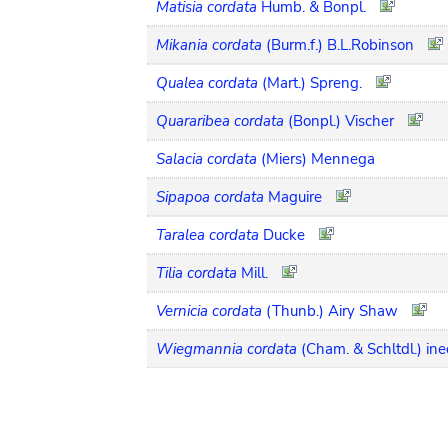
Matisia cordata
Humb. & Bonpl.
Mikania cordata
(Burm.f.) B.L.Robinson
Qualea cordata
(Mart.) Spreng.
Quararibea cordata
(Bonpl.) Vischer
Salacia cordata
(Miers) Mennega
Sipapoa cordata
Maguire
Taralea cordata
Ducke
Tilia cordata
Mill.
Vernicia cordata
(Thunb.) Airy Shaw
Wiegmannia cordata
(Cham. & Schltdl.) ine