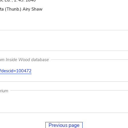
. Ed. , 1: 49. 1840
ata (Thunb.) Airy Shaw
rom Inside Wood database
on?descid=100472
arium
Previous page