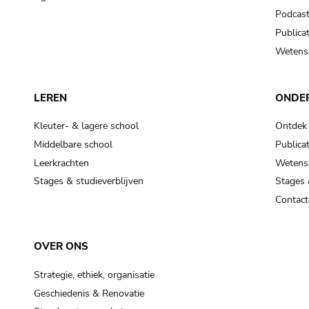
Podcas
Publicat
Wetensc
LEREN
ONDE
Kleuter- & lagere school
Ontdek
Middelbare school
Publicat
Leerkrachten
Wetensc
Stages & studieverblijven
Stages 
Contact
OVER ONS
Strategie, ethiek, organisatie
Geschiedenis & Renovatie