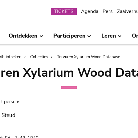
Submenu
TICKETS
Agenda
Pers
Zaalverh
Ontdekken
Participeren
Leren
O
bibliotheken
Collecties
Tervuren Xylarium Wood Database
uren Xylarium Wood Dat
ct persons
x Steud.