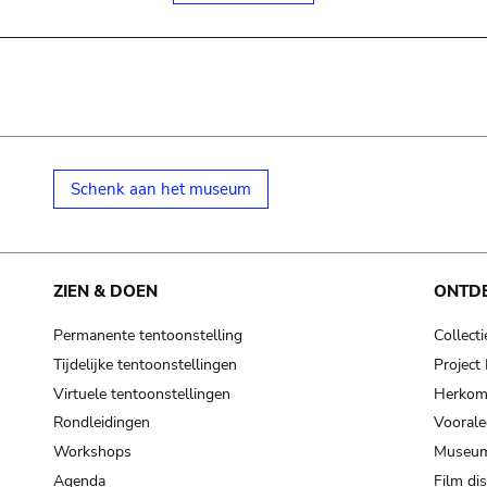
Schenk aan het museum
ZIEN & DOEN
ONTD
Permanente tentoonstelling
Collecti
Tijdelijke tentoonstellingen
Projec
Virtuele tentoonstellingen
Herkoms
Rondleidingen
Voorale
Workshops
Museum
Agenda
Film di