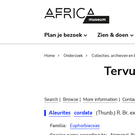
Skip
Skip
to
to
main
search
content
Plan je bezoek
Zien & doen
Breadcrumb
Home
Onderzoek
Collecties, archieven en 
Terv
Search
|
Browse
|
More information
|
Conta
Aleurites
cordata
(Thunb.) R. Br. e
Familia:
Euphorbiaceae