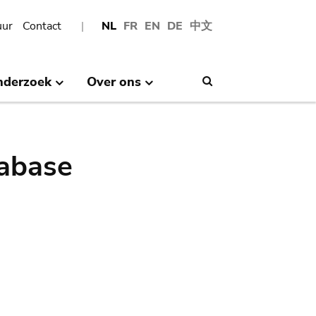
uur
Contact
NL
FR
EN
DE
中文
nderzoek
Over ons
Search
abase