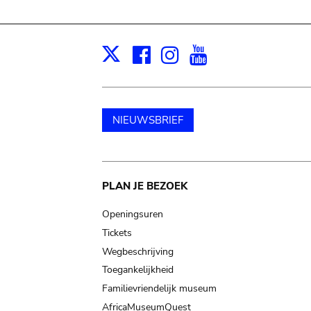
Facebook
Instagram
Youtube
Print
X
NIEUWSBRIEF
Main
PLAN JE BEZOEK
navigation
Openingsuren
Tickets
Wegbeschrijving
Toegankelijkheid
Familievriendelijk museum
AfricaMuseumQuest