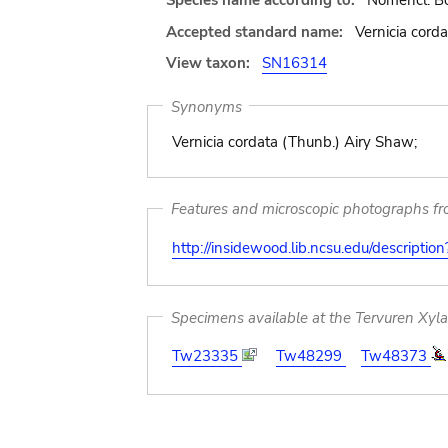
Species name according to:
Nomencl. Bot
Accepted standard name:
Vernicia cord
View taxon:
SN16314
Synonyms
Vernicia cordata (Thunb.) Airy Shaw;
Features and microscopic photographs f
http://insidewood.lib.ncsu.edu/descripti
Specimens available at the Tervuren Xyl
Tw23335
Tw48299
Tw48373