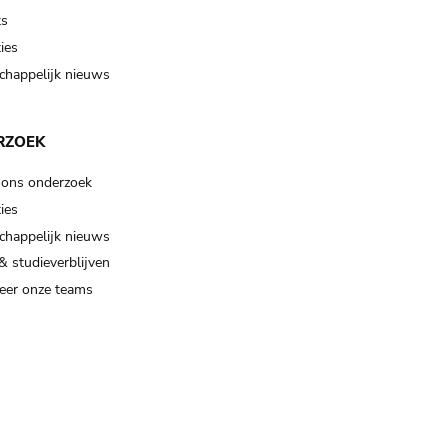
ts
ies
happelijk nieuws
RZOEK
 ons onderzoek
ies
happelijk nieuws
& studieverblijven
eer onze teams