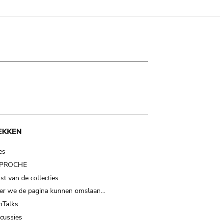
EKKEN
es
t PROCHE
t van de collecties
er we de pagina kunnen omslaan…
Talks
scussies