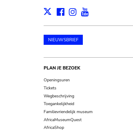
Facebook
Instagram
Youtube
Print
X
NIEUWSBRIEF
Main
PLAN JE BEZOEK
navigation
Openingsuren
Tickets
Wegbeschrijving
Toegankelijkheid
Familievriendelijk museum
AfricaMuseumQuest
AfricaShop