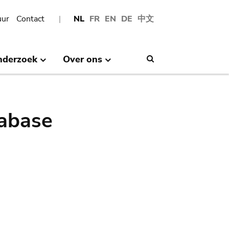
uur
Contact
NL
FR
EN
DE
中文
nderzoek
Over ons
Search
abase