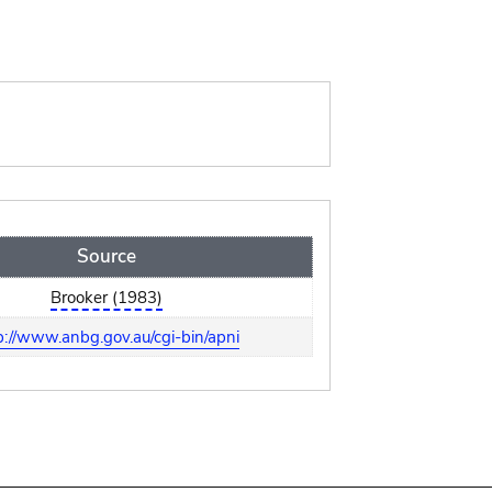
Source
Brooker (1983)
p://www.anbg.gov.au/cgi-bin/apni