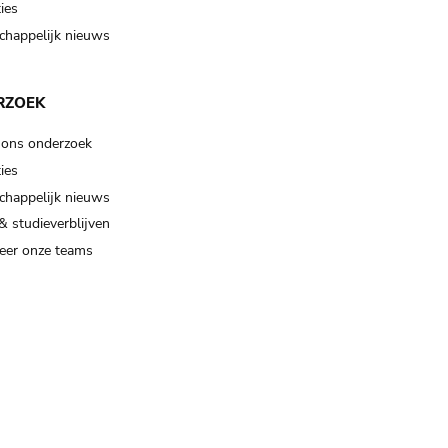
ies
happelijk nieuws
RZOEK
 ons onderzoek
ies
happelijk nieuws
& studieverblijven
eer onze teams