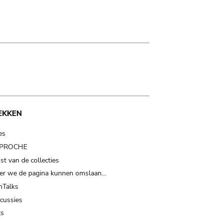
EKKEN
es
t PROCHE
t van de collecties
er we de pagina kunnen omslaan…
Talks
scussies
ts