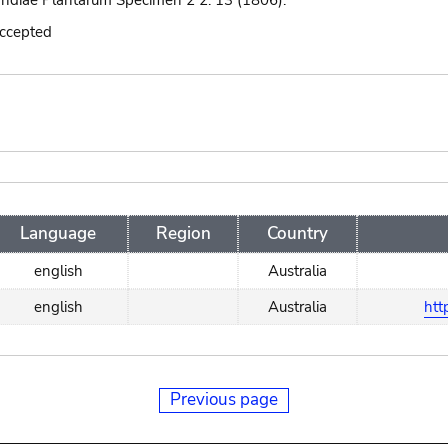
ndiae Plantarum Specimen 2 2: 13 (1806).
accepted
Language
Region
Country
english
Australia
english
Australia
htt
Previous page