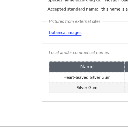
Species name according to:
Novae Holla
Accepted standard name:
this name is 
Pictures from external sites
botanical images
Local and/or commercial names
Name
Heart-leaved Silver Gum
Silver Gum