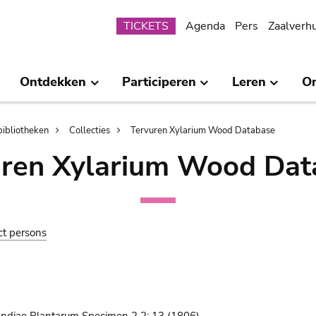
Submenu
TICKETS
Agenda
Pers
Zaalverh
Ontdekken
Participeren
Leren
O
bibliotheken
Collecties
Tervuren Xylarium Wood Database
uren Xylarium Wood Dat
ct persons