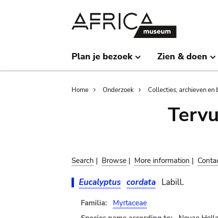
Skip
Skip
to
to
main
search
content
Plan je bezoek
Zien & doen
Breadcrumb
Home
Onderzoek
Collecties, archieven en 
Terv
Search
|
Browse
|
More information
|
Conta
Eucalyptus
cordata
Labill.
Familia:
Myrtaceae