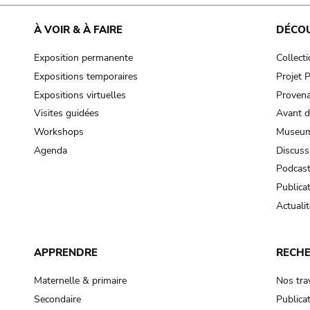
À VOIR & À FAIRE
DÉCO
Exposition permanente
Collect
Expositions temporaires
Projet
Expositions virtuelles
Provena
Visites guidées
Avant d
Workshops
Museum
Agenda
Discuss
Podcas
Publica
Actualit
APPRENDRE
RECH
Maternelle & primaire
Nos tra
Secondaire
Publica