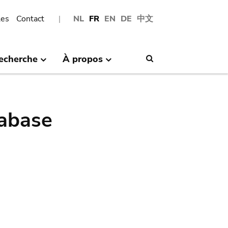
les
Contact
NL
FR
EN
DE
中文
echerche
À propos
Search
abase