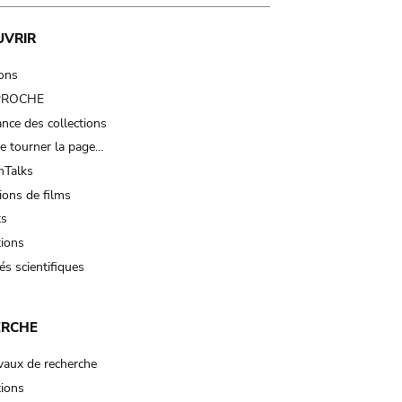
UVRIR
ions
 PROCHE
nce des collections
e tourner la page…
Talks
ions de films
ts
tions
és scientifiques
ERCHE
vaux de recherche
tions