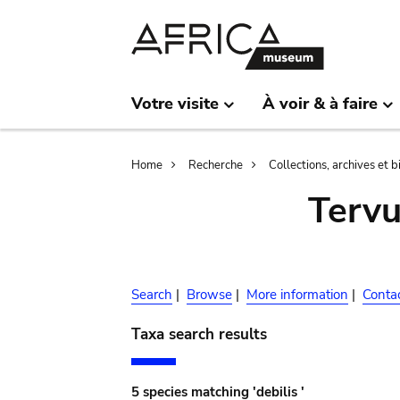
Skip
Skip
to
to
main
search
content
Votre visite
À voir & à faire
Breadcrumb
Home
Recherche
Collections, archives et 
Terv
Search
|
Browse
|
More information
|
Conta
Taxa search results
5 species matching 'debilis '