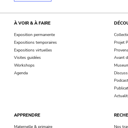
À VOIR & À FAIRE
DÉCO
Exposition permanente
Collect
Expositions temporaires
Projet
Expositions virtuelles
Provena
Visites guidées
Avant d
Workshops
Museum
Agenda
Discuss
Podcas
Publica
Actualit
APPRENDRE
RECH
Maternelle & primaire
Nos tra