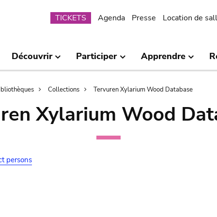
Submenu
TICKETS
Agenda
Presse
Location de sal
Découvrir
Participer
Apprendre
R
bibliothèques
Collections
Tervuren Xylarium Wood Database
uren Xylarium Wood Dat
ct persons