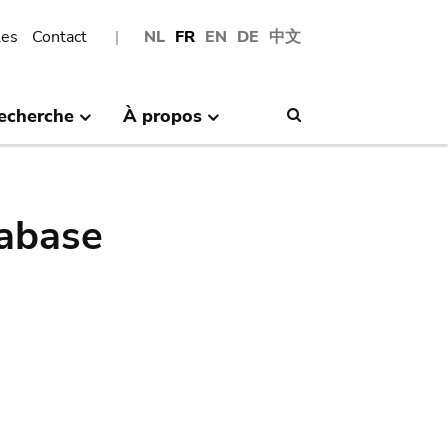
les
Contact
NL
FR
EN
DE
中文
echerche
À propos
Search
abase