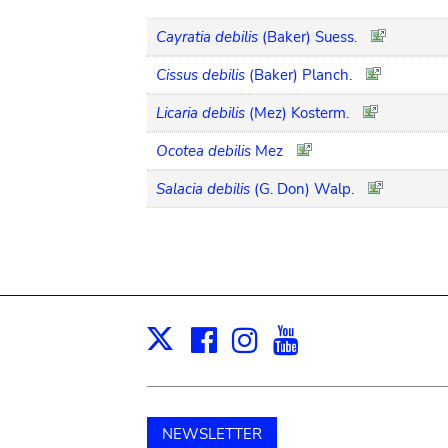
Cayratia debilis
(Baker) Suess.
Cissus debilis
(Baker) Planch.
Licaria debilis
(Mez) Kosterm.
Ocotea debilis
Mez
Salacia debilis
(G. Don) Walp.
Facebook
Instagram
Youtube
Print
X
NEWSLETTER