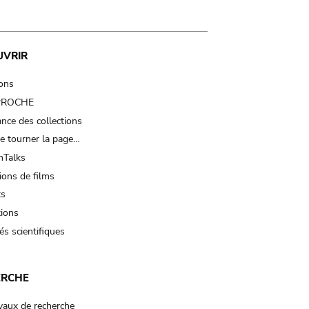
UVRIR
ions
 PROCHE
nce des collections
e tourner la page…
Talks
ions de films
ts
tions
és scientifiques
ERCHE
vaux de recherche