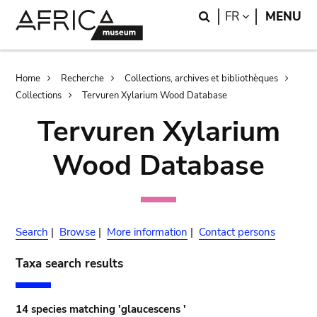
Skip
Skip
Search
LANGUAGE
FR
MENU
to
to
main
search
content
Breadcrumb
Home
Recherche
Collections, archives et bibliothèques
Collections
Tervuren Xylarium Wood Database
Tervuren Xylarium
Wood Database
Search
|
Browse
|
More information
|
Contact persons
Taxa search results
14 species matching 'glaucescens '