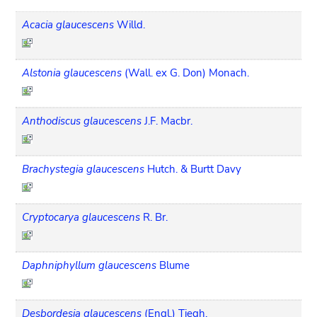
Acacia glaucescens
Willd.
Alstonia glaucescens
(Wall. ex G. Don) Monach.
Anthodiscus glaucescens
J.F. Macbr.
Brachystegia glaucescens
Hutch. & Burtt Davy
Cryptocarya glaucescens
R. Br.
Daphniphyllum glaucescens
Blume
Desbordesia glaucescens
(Engl.) Tiegh.