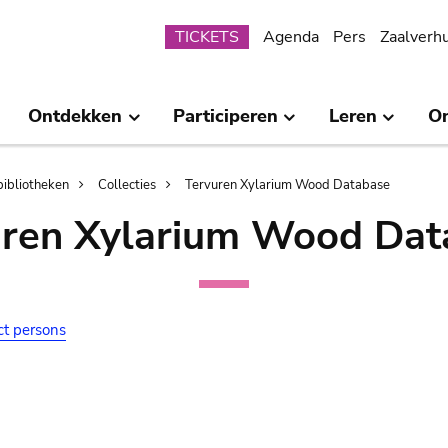
Submenu
TICKETS
Agenda
Pers
Zaalverh
Ontdekken
Participeren
Leren
O
bibliotheken
Collecties
Tervuren Xylarium Wood Database
uren Xylarium Wood Dat
ct persons