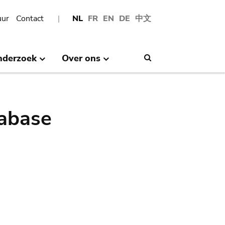
uur
Contact
NL
FR
EN
DE
中文
nderzoek
Over ons
Search
abase