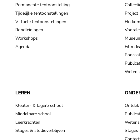
Permanente tentoonstelling
Collecti
Tijdelijke tentoonstellingen
Projec
Virtuele tentoonstellingen
Herkoms
Rondleidingen
Voorale
Workshops
Museum
Agenda
Film di
Podcas
Publicat
Wetensc
LEREN
ONDE
Kleuter- & lagere school
Ontdek
Middelbare school
Publicat
Leerkrachten
Wetensc
Stages & studieverblijven
Stages 
Contact