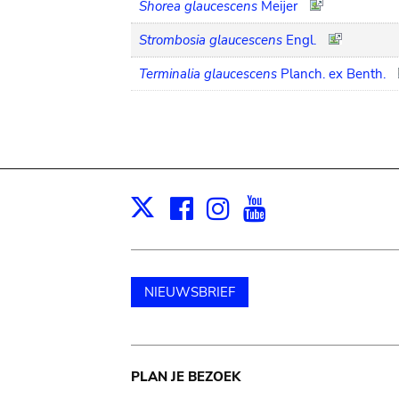
Shorea glaucescens
Meijer
Strombosia glaucescens
Engl.
Terminalia glaucescens
Planch. ex Benth.
Facebook
Instagram
Youtube
Print
X
NIEUWSBRIEF
Main
PLAN JE BEZOEK