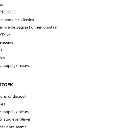
es
t PROCHE
t van de collecties
er we de pagina kunnen omslaan…
Talks
scussies
ts
ies
happelijk nieuws
RZOEK
 ons onderzoek
ies
happelijk nieuws
& studieverblijven
eer onze teams