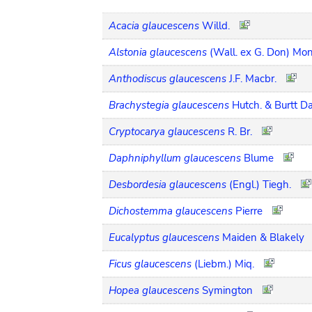
Acacia glaucescens
Willd.
Alstonia glaucescens
(Wall. ex G. Don) Mo
Anthodiscus glaucescens
J.F. Macbr.
Brachystegia glaucescens
Hutch. & Burtt D
Cryptocarya glaucescens
R. Br.
Daphniphyllum glaucescens
Blume
Desbordesia glaucescens
(Engl.) Tiegh.
Dichostemma glaucescens
Pierre
Eucalyptus glaucescens
Maiden & Blakely
Ficus glaucescens
(Liebm.) Miq.
Hopea glaucescens
Symington