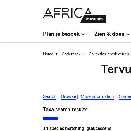
Skip
Skip
to
to
main
search
content
Plan je bezoek
Zien & doen
Breadcrumb
Home
Onderzoek
Collecties, archieven en 
Terv
Search
|
Browse
|
More information
|
Conta
Taxa search results
14 species matching 'glaucescens '