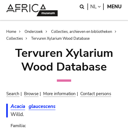
Skip
Skip
Search
LANGUAGE
NL
MENU
to
to
main
search
content
Breadcrumb
Home
Onderzoek
Collecties, archieven en bibliotheken
Collecties
Tervuren Xylarium Wood Database
Tervuren Xylarium
Wood Database
Search
|
Browse
|
More information
|
Contact persons
Acacia
glaucescens
Willd.
Familia: