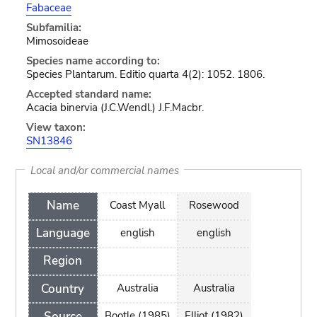
Fabaceae
Subfamilia:
Mimosoideae
Species name according to:
Species Plantarum. Editio quarta 4(2): 1052. 1806.
Accepted standard name:
Acacia binervia (J.C.Wendl.) J.F.Macbr.
View taxon:
SN13846
Local and/or commercial names
Name
Coast Myall
Rosewood
Language
english
english
Region
Country
Australia
Australia
Source
Bootle (1985)
Elliot (1982)