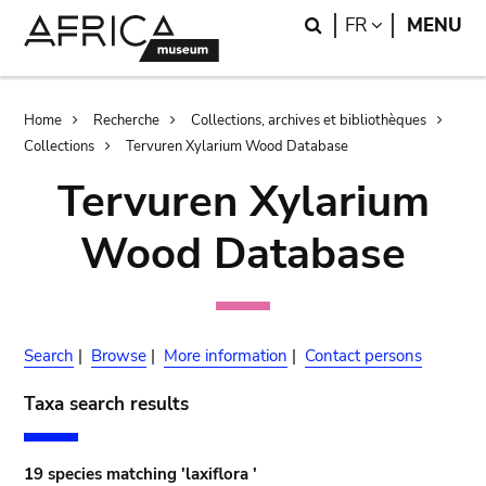
Skip
Skip
Search
LANGUAGE
FR
MENU
to
to
main
search
content
Breadcrumb
Home
Recherche
Collections, archives et bibliothèques
Collections
Tervuren Xylarium Wood Database
Tervuren Xylarium
Wood Database
Search
|
Browse
|
More information
|
Contact persons
Taxa search results
19 species matching 'laxiflora '