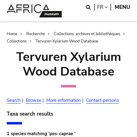
Skip
Skip
Search
LANGUAGE
FR
MENU
to
to
main
search
content
Breadcrumb
Home
Recherche
Collections, archives et bibliothèques
Collections
Tervuren Xylarium Wood Database
Tervuren Xylarium
Wood Database
Search
|
Browse
|
More information
|
Contact persons
Taxa search results
1 species matching 'pes-caprae '