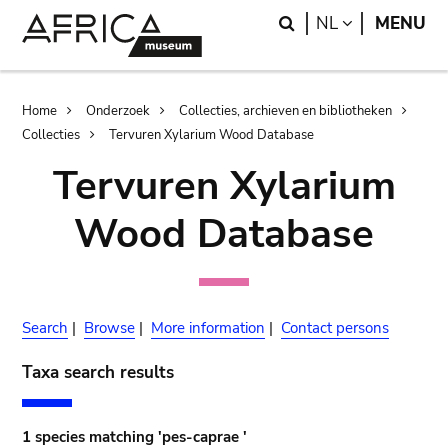
Skip
Skip
Search
LANGUAGE
NL
MENU
to
to
main
search
content
Breadcrumb
Home
Onderzoek
Collecties, archieven en bibliotheken
Collecties
Tervuren Xylarium Wood Database
Tervuren Xylarium
Wood Database
Search
|
Browse
|
More information
|
Contact persons
Taxa search results
1 species matching 'pes-caprae '