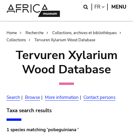
Skip
Skip
Search
LANGUAGE
FR
MENU
to
to
main
search
content
Breadcrumb
Home
Recherche
Collections, archives et bibliothèques
Collections
Tervuren Xylarium Wood Database
Tervuren Xylarium
Wood Database
Search
|
Browse
|
More information
|
Contact persons
Taxa search results
1 species matching 'pobeguiniana '