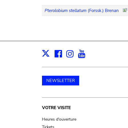
Pterolobium stellatum
(Forssk.) Brenan
Facebook
Instagram
Youtube
Print
X
NEWSLETTER
Main
VOTRE VISITE
navigation
Heures d'ouverture
Tickets