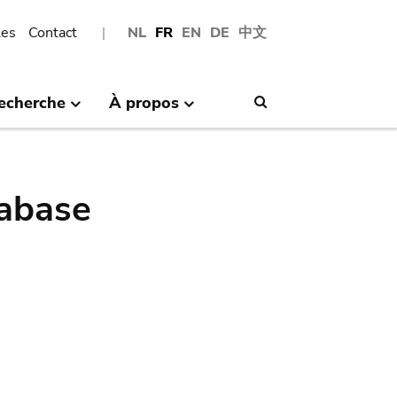
les
Contact
NL
FR
EN
DE
中文
echerche
À propos
Search
abase