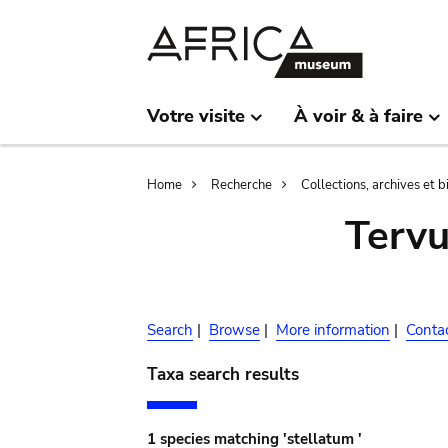
Skip
Skip
to
to
main
search
content
Votre visite
À voir & à faire
Breadcrumb
Home
Recherche
Collections, archives et 
Terv
Search
|
Browse
|
More information
|
Conta
Taxa search results
1 species matching 'stellatum '