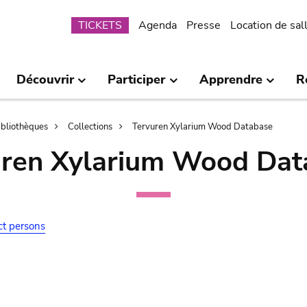
Submenu
TICKETS
Agenda
Presse
Location de sal
Découvrir
Participer
Apprendre
R
bibliothèques
Collections
Tervuren Xylarium Wood Database
uren Xylarium Wood Dat
ct persons