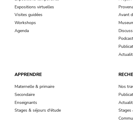
Expositions virtuelles
Provena
Visites guidées
Avant d
Workshops
Museum
Agenda
Discuss
Podcas
Publica
Actualit
APPRENDRE
RECH
Maternelle & primaire
Nos tra
Secondaire
Publica
Enseignants
Actualit
Stages & séjours d'étude
Stages 
Commun