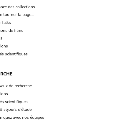
nce des collections
e tourner la page…
Talks
ions de films
ts
tions
és scientifiques
ERCHE
vaux de recherche
tions
és scientifiques
& séjours d'étude
iquez avec nos équipes