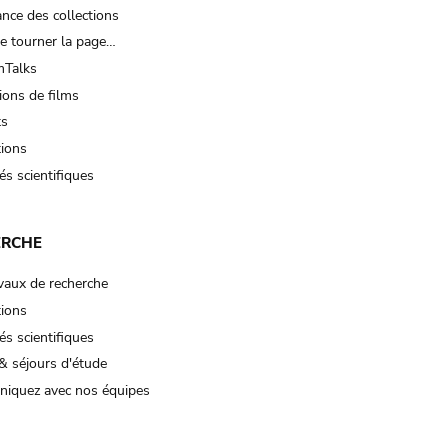
nce des collections
e tourner la page…
Talks
ions de films
ts
tions
és scientifiques
ERCHE
vaux de recherche
tions
és scientifiques
& séjours d'étude
iquez avec nos équipes