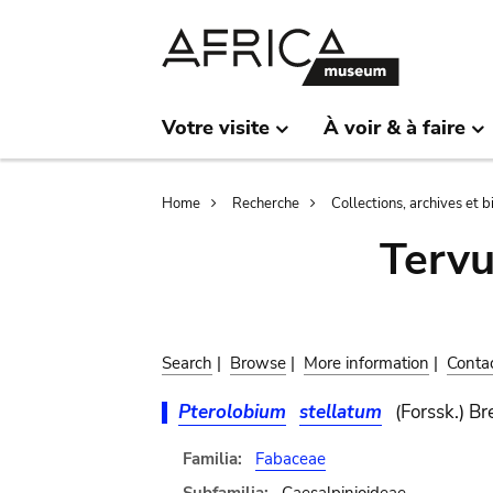
Skip
Skip
to
to
main
search
content
Votre visite
À voir & à faire
Breadcrumb
Home
Recherche
Collections, archives et 
Terv
Search
|
Browse
|
More information
|
Conta
Pterolobium
stellatum
(Forssk.) B
Familia:
Fabaceae