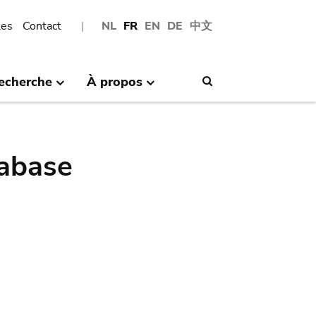
les
Contact
NL
FR
EN
DE
中文
echerche
À propos
Search
abase