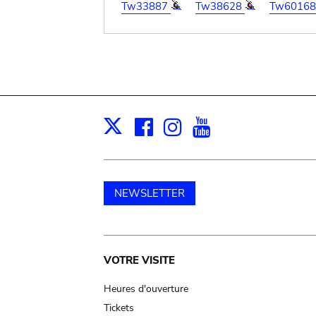
Tw33887
Tw38628
Tw60168
Facebook
Instagram
Youtube
Print
X
NEWSLETTER
Main
VOTRE VISITE
navigation
Heures d'ouverture
Tickets