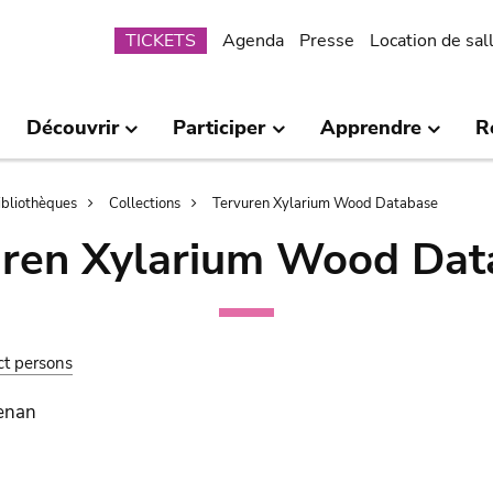
Submenu
TICKETS
Agenda
Presse
Location de sal
Découvrir
Participer
Apprendre
R
bibliothèques
Collections
Tervuren Xylarium Wood Database
uren Xylarium Wood Dat
ct persons
renan