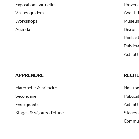
Expositions virtuelles
Provena
Visites guidées
Avant d
Workshops
Museum
Agenda
Discuss
Podcas
Publica
Actualit
APPRENDRE
RECH
Maternelle & primaire
Nos tra
Secondaire
Publica
Enseignants
Actualit
Stages & séjours d'étude
Stages 
Commun