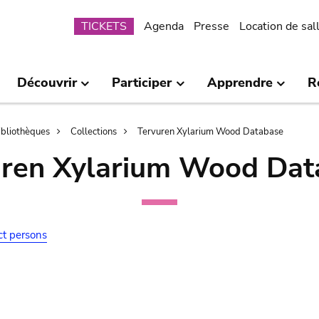
Submenu
TICKETS
Agenda
Presse
Location de sal
Découvrir
Participer
Apprendre
R
bibliothèques
Collections
Tervuren Xylarium Wood Database
uren Xylarium Wood Dat
ct persons