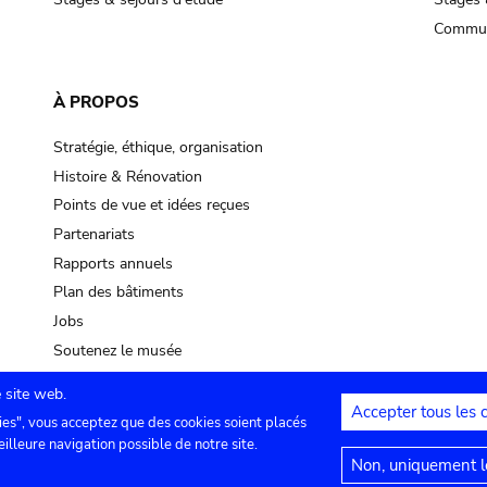
Commun
À PROPOS
Stratégie, éthique, organisation
Histoire & Rénovation
Points de vue et idées reçues
Partenariats
Rapports annuels
Plan des bâtiments
Jobs
Soutenez le musée
 site web.
Accepter tous les 
ies", vous acceptez que des cookies soient placés
lles
Contact
Paramètres de confidentialité
Mention
eilleure navigation possible de notre site.
Non, uniquement le