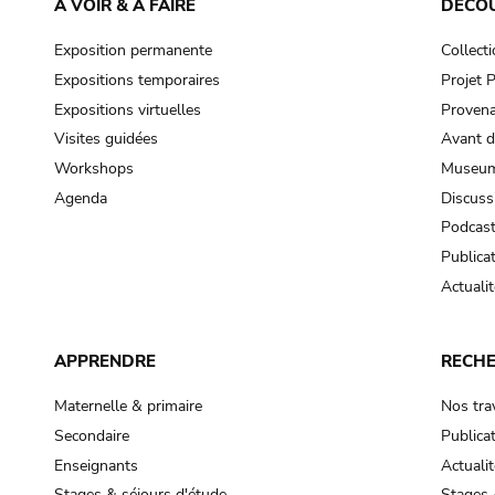
À VOIR & À FAIRE
DÉCO
Exposition permanente
Collect
Expositions temporaires
Projet
Expositions virtuelles
Provena
Visites guidées
Avant d
Workshops
Museum
Agenda
Discuss
Podcas
Publica
Actualit
APPRENDRE
RECH
Maternelle & primaire
Nos tra
Secondaire
Publica
Enseignants
Actualit
Stages & séjours d'étude
Stages 