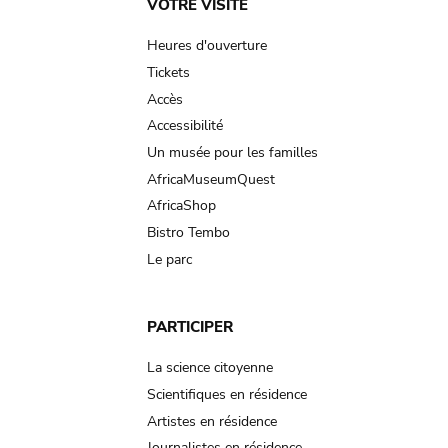
Main
VOTRE VISITE
navigation
Heures d'ouverture
Tickets
Accès
Accessibilité
Un musée pour les familles
AfricaMuseumQuest
AfricaShop
Bistro Tembo
Le parc
PARTICIPER
La science citoyenne
Scientifiques en résidence
Artistes en résidence
Journalistes en résidence