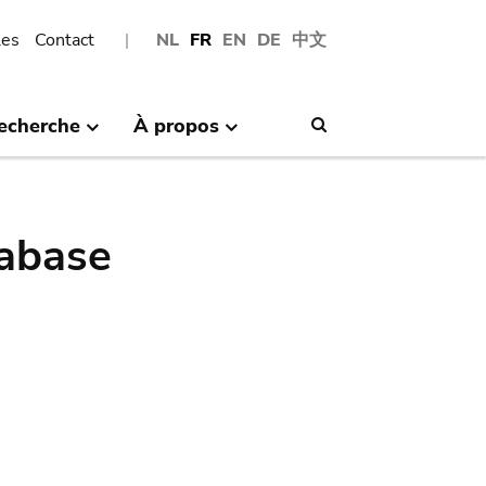
les
Contact
NL
FR
EN
DE
中文
echerche
À propos
Search
abase