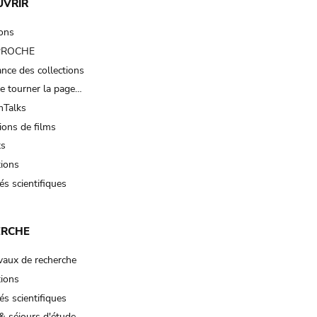
UVRIR
ions
 PROCHE
nce des collections
e tourner la page…
Talks
ions de films
ts
tions
és scientifiques
ERCHE
vaux de recherche
tions
és scientifiques
& séjours d'étude