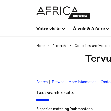
Skip
Skip
to
to
main
search
content
Votre visite
À voir & à faire
Breadcrumb
Home
Recherche
Collections, archives et 
Terv
Search
|
Browse
|
More information
|
Conta
Taxa search results
3 species matching 'submontana '