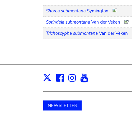
Shorea submontana
Symington
Sorindeia submontana
Van der Veken
Trichoscypha submontana
Van der Veken
Facebook
Instagram
Youtube
Print
X
NEWSLETTER