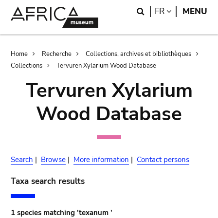
Skip
Skip
Search
LANGUAGE
FR
MENU
to
to
main
search
content
Breadcrumb
Home
Recherche
Collections, archives et bibliothèques
Collections
Tervuren Xylarium Wood Database
Tervuren Xylarium
Wood Database
Search
|
Browse
|
More information
|
Contact persons
Taxa search results
1 species matching 'texanum '