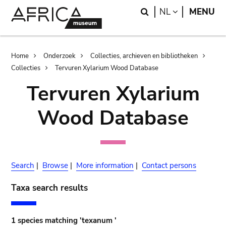
Skip
Skip
Search
LANGUAGE
NL
MENU
to
to
main
search
content
Breadcrumb
Home
Onderzoek
Collecties, archieven en bibliotheken
Collecties
Tervuren Xylarium Wood Database
Tervuren Xylarium
Wood Database
Search
|
Browse
|
More information
|
Contact persons
Taxa search results
1 species matching 'texanum '