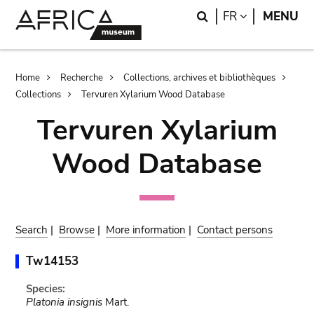
Skip
Skip
Search
LANGUAGE
FR
MENU
to
to
main
search
content
Breadcrumb
Home
Recherche
Collections, archives et bibliothèques
Collections
Tervuren Xylarium Wood Database
Tervuren Xylarium
Wood Database
Search
|
Browse
|
More information
|
Contact persons
Tw14153
Species:
Platonia insignis
Mart.