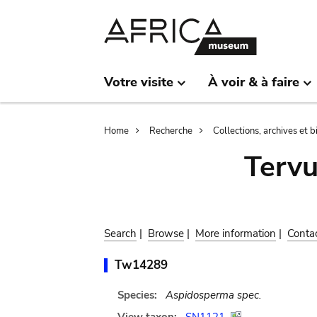
Skip
Skip
to
to
main
search
content
Votre visite
À voir & à faire
Breadcrumb
Home
Recherche
Collections, archives et 
Terv
Search
|
Browse
|
More information
|
Conta
Tw14289
Species:
Aspidosperma spec.