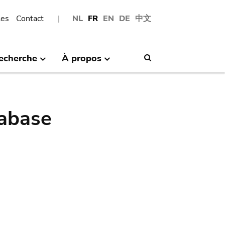
les
Contact
NL
FR
EN
DE
中文
echerche
À propos
Search
abase