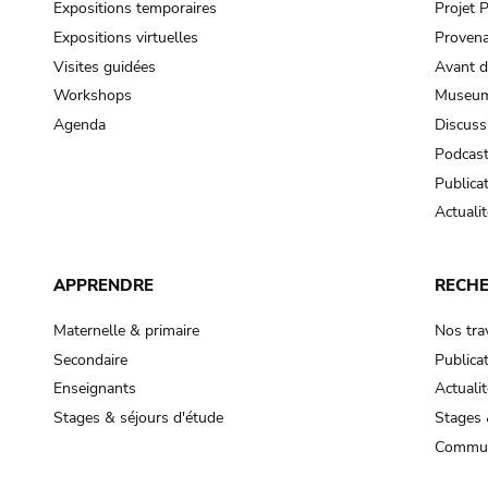
Expositions temporaires
Projet
Expositions virtuelles
Provena
Visites guidées
Avant d
Workshops
Museum
Agenda
Discuss
Podcas
Publica
Actualit
APPRENDRE
RECH
Maternelle & primaire
Nos tra
Secondaire
Publica
Enseignants
Actualit
Stages & séjours d'étude
Stages 
Commun