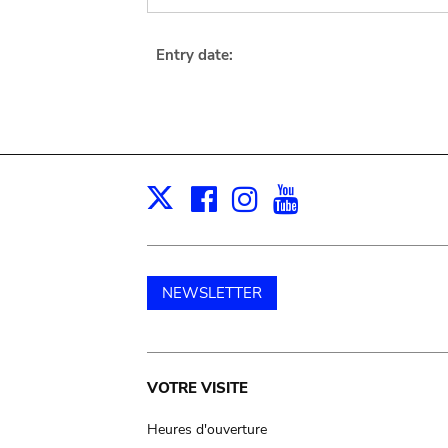
Entry date:
Facebook
Instagram
Youtube
Print
X
NEWSLETTER
Main
VOTRE VISITE
navigation
Heures d'ouverture