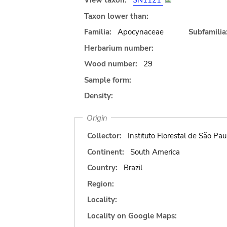
View taxon:
SN1121
Taxon lower than:
Familia:
Apocynaceae
Subfamilia
Herbarium number:
Wood number:
29
Sample form:
Density:
Origin
Collector:
Instituto Florestal de São Pau
Continent:
South America
Country:
Brazil
Region:
Locality:
Locality on Google Maps: