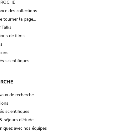
 PROCHE
nce des collections
e tourner la page…
Talks
ions de films
ts
tions
és scientifiques
ERCHE
vaux de recherche
tions
és scientifiques
& séjours d'étude
iquez avec nos équipes