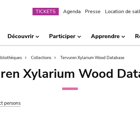
Submenu
TICKETS
Agenda
Presse
Location de sal
Découvrir
Participer
Apprendre
R
bibliothèques
Collections
Tervuren Xylarium Wood Database
uren Xylarium Wood Dat
ct persons