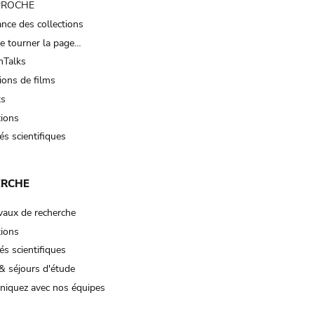
 PROCHE
nce des collections
e tourner la page…
Talks
ions de films
ts
tions
és scientifiques
ERCHE
vaux de recherche
tions
és scientifiques
& séjours d'étude
iquez avec nos équipes