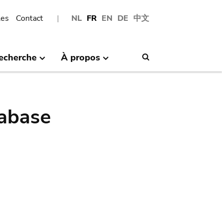
les
Contact
NL
FR
EN
DE
中文
echerche
À propos
Search
abase