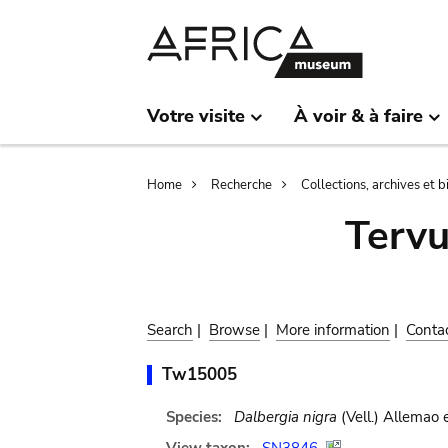
Skip
Skip
to
to
main
search
content
Votre visite
À voir & à faire
Breadcrumb
Home
Recherche
Collections, archives et 
Terv
Search
|
Browse
|
More information
|
Conta
Tw15005
Species:
Dalbergia nigra
(Vell.) Allemao 