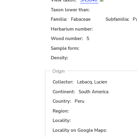
View taxon:
SN3846
Taxon lower than:
Familia:
Fabaceae
Subfamilia:
Pa
Herbarium number:
Wood number:
5
Sample form:
Density:
Origin
Collector:
Lebacq, Lucien
Continent:
South America
Country:
Peru
Region:
Locality:
Locality on Google Maps: