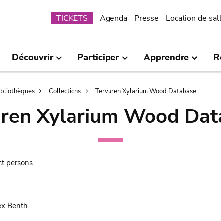
Submenu
TICKETS
Agenda
Presse
Location de sal
Découvrir
Participer
Apprendre
R
bibliothèques
Collections
Tervuren Xylarium Wood Database
uren Xylarium Wood Dat
ct persons
ex Benth.