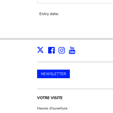
Entry date:
Facebook
Instagram
Youtube
Print
X
NEWSLETTER
Main
VOTRE VISITE
navigation
Heures d'ouverture