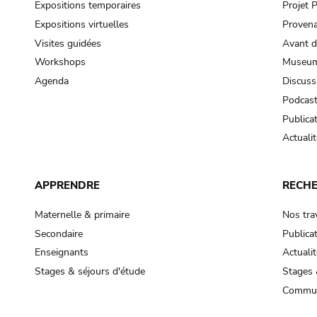
Expositions temporaires
Projet
Expositions virtuelles
Provena
Visites guidées
Avant d
Workshops
Museum
Agenda
Discuss
Podcas
Publica
Actualit
APPRENDRE
RECH
Maternelle & primaire
Nos tra
Secondaire
Publica
Enseignants
Actualit
Stages & séjours d'étude
Stages 
Commun