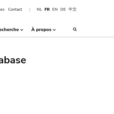
les
Contact
NL
FR
EN
DE
中文
echerche
À propos
Search
abase