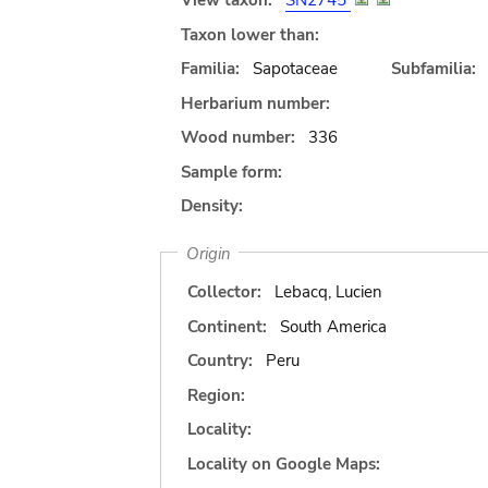
View taxon:
SN2745
Taxon lower than:
Familia:
Sapotaceae
Subfamilia:
Herbarium number:
Wood number:
336
Sample form:
Density:
Origin
Collector:
Lebacq, Lucien
Continent:
South America
Country:
Peru
Region:
Locality:
Locality on Google Maps: