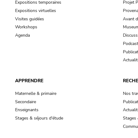
Expositions temporaires
Projet
Expositions virtuelles
Provena
Visites guidées
Avant d
Workshops
Museum
Agenda
Discuss
Podcas
Publica
Actualit
APPRENDRE
RECH
Maternelle & primaire
Nos tra
Secondaire
Publica
Enseignants
Actualit
Stages & séjours d'étude
Stages 
Commun