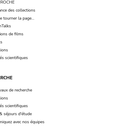
 PROCHE
nce des collections
e tourner la page…
Talks
ions de films
ts
tions
és scientifiques
ERCHE
vaux de recherche
tions
és scientifiques
& séjours d'étude
iquez avec nos équipes