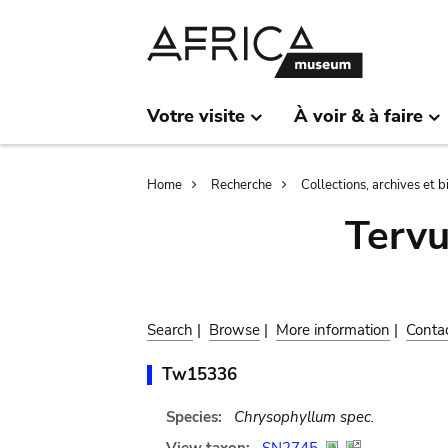
Skip
Skip
to
to
main
search
content
Votre visite
À voir & à faire
Breadcrumb
Home
Recherche
Collections, archives et 
Terv
Search
|
Browse
|
More information
|
Conta
Tw15336
Species:
Chrysophyllum spec.