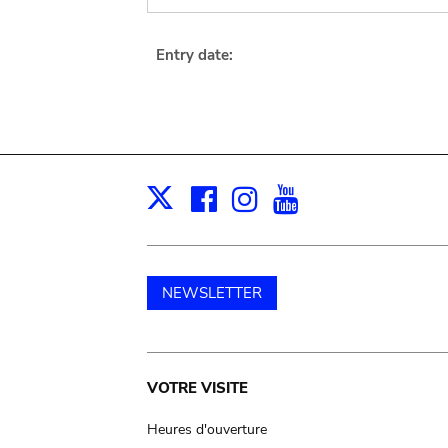
Entry date:
Facebook
Instagram
Youtube
Print
X
NEWSLETTER
Main
VOTRE VISITE
navigation
Heures d'ouverture