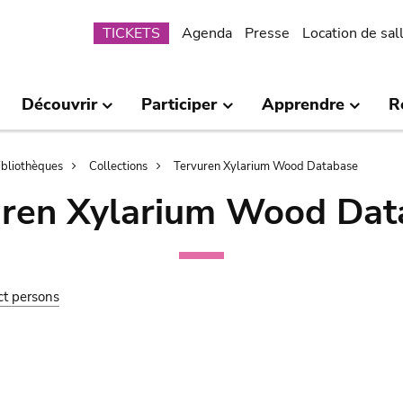
Submenu
TICKETS
Agenda
Presse
Location de sal
Découvrir
Participer
Apprendre
R
bibliothèques
Collections
Tervuren Xylarium Wood Database
uren Xylarium Wood Dat
ct persons