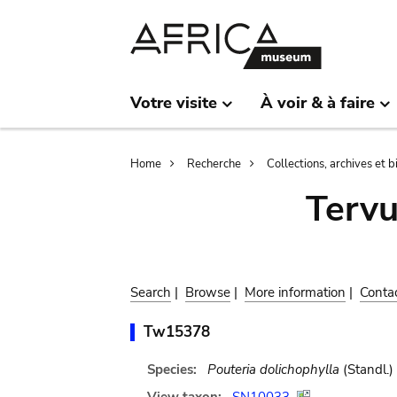
Skip
Skip
to
to
main
search
content
Votre visite
À voir & à faire
Breadcrumb
Home
Recherche
Collections, archives et 
Terv
Search
|
Browse
|
More information
|
Conta
Tw15378
Species:
Pouteria dolichophylla
(Standl.)