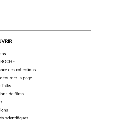
UVRIR
ions
 PROCHE
nce des collections
e tourner la page…
Talks
ions de films
ts
tions
és scientifiques