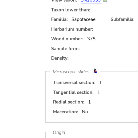
View taxon:
SN10033
Taxon lower than:
Familia:
Sapotaceae
Subfamilia:
Herbarium number:
Wood number:
378
Sample form:
Density:
Microscopic slides
Transversal section:
1
Tangential section:
1
Radial section:
1
Maceration:
No
Origin