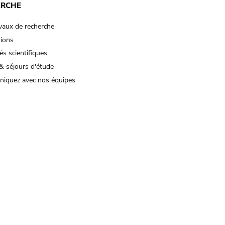
ERCHE
vaux de recherche
tions
és scientifiques
& séjours d'étude
iquez avec nos équipes