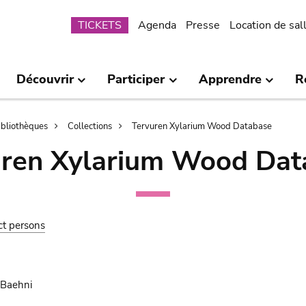
Submenu
TICKETS
Agenda
Presse
Location de sal
Découvrir
Participer
Apprendre
R
bibliothèques
Collections
Tervuren Xylarium Wood Database
uren Xylarium Wood Dat
ct persons
 Baehni