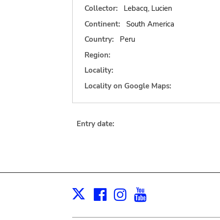
Collector:
Lebacq, Lucien
Continent:
South America
Country:
Peru
Region:
Locality:
Locality on Google Maps:
Entry date:
Facebook
Instagram
Youtube
Print
X