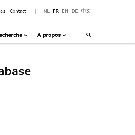
les
Contact
NL
FR
EN
DE
中文
echerche
À propos
Search
abase