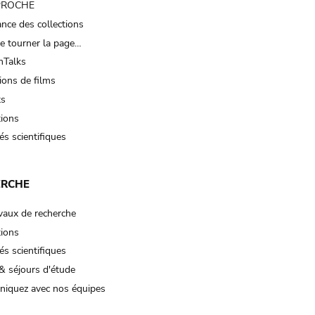
 PROCHE
nce des collections
e tourner la page…
Talks
ions de films
ts
tions
és scientifiques
ERCHE
vaux de recherche
tions
és scientifiques
& séjours d'étude
iquez avec nos équipes