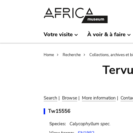
Skip
Skip
to
to
main
search
content
Votre visite
À voir & à faire
Breadcrumb
Home
Recherche
Collections, archives et 
Terv
Search
|
Browse
|
More information
|
Conta
Tw15556
Species:
Calycophyllum spec.