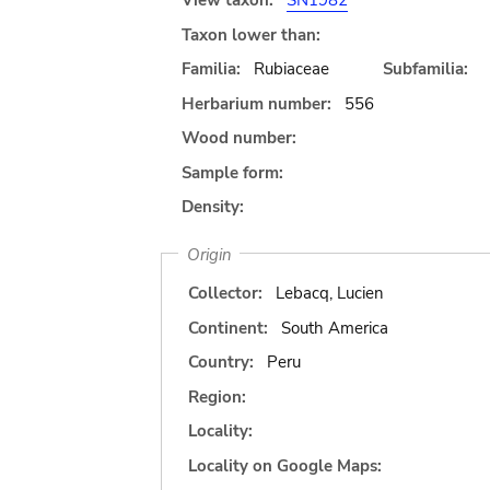
View taxon:
SN1982
Taxon lower than:
Familia:
Rubiaceae
Subfamilia:
Herbarium number:
556
Wood number:
Sample form:
Density:
Origin
Collector:
Lebacq, Lucien
Continent:
South America
Country:
Peru
Region:
Locality:
Locality on Google Maps: