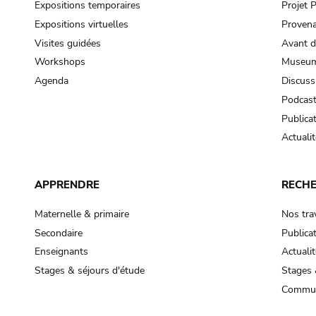
Expositions temporaires
Projet
Expositions virtuelles
Provena
Visites guidées
Avant d
Workshops
Museum
Agenda
Discuss
Podcas
Publica
Actualit
APPRENDRE
RECH
Maternelle & primaire
Nos tra
Secondaire
Publica
Enseignants
Actualit
Stages & séjours d'étude
Stages 
Commun