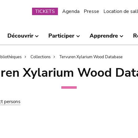
Submenu
TICKETS
Agenda
Presse
Location de sal
Découvrir
Participer
Apprendre
R
bibliothèques
Collections
Tervuren Xylarium Wood Database
uren Xylarium Wood Dat
ct persons