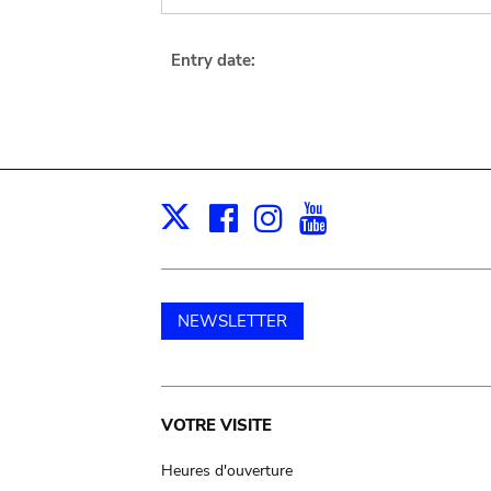
Entry date:
Facebook
Instagram
Youtube
Print
X
NEWSLETTER
Main
VOTRE VISITE
navigation
Heures d'ouverture