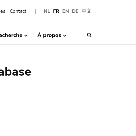
les
Contact
NL
FR
EN
DE
中文
echerche
À propos
Search
abase