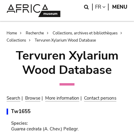
Skip
Skip
Search
LANGUAGE
FR
MENU
to
to
main
search
content
Breadcrumb
Home
Recherche
Collections, archives et bibliothèques
Collections
Tervuren Xylarium Wood Database
Tervuren Xylarium
Wood Database
Search
|
Browse
|
More information
|
Contact persons
Tw1655
Species:
Guarea cedrata
(A. Chev.) Pellegr.