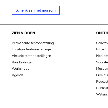
Schenk aan het museum
ZIEN & DOEN
ONTD
Permanente tentoonstelling
Collecti
Tijdelijke tentoonstellingen
Projec
Virtuele tentoonstellingen
Herkoms
Rondleidingen
Voorale
Workshops
Museum
Agenda
Film di
Podcas
Publicat
Wetensc