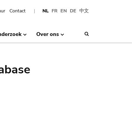
uur
Contact
NL
FR
EN
DE
中文
nderzoek
Over ons
Search
abase