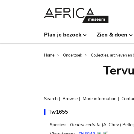
Skip
Skip
to
to
main
search
content
Plan je bezoek
Zien & doen
Breadcrumb
Home
Onderzoek
Collecties, archieven en 
Terv
Search
|
Browse
|
More information
|
Conta
Tw1655
Species:
Guarea cedrata
(A. Chev.) Pelleg