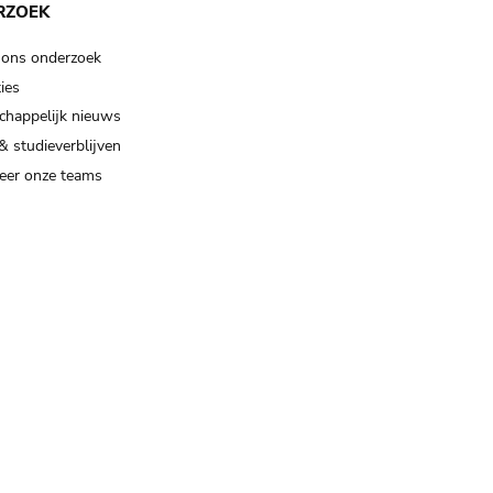
RZOEK
 ons onderzoek
ies
happelijk nieuws
& studieverblijven
eer onze teams