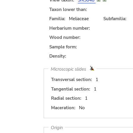
View taxon:
SN5848
Taxon lower than:
Familia:
Meliaceae
Subfamilia:
Herbarium number:
Wood number:
Sample form:
Density:
Microscopic slides
Transversal section:
1
Tangential section:
1
Radial section:
1
Maceration:
No
Origin