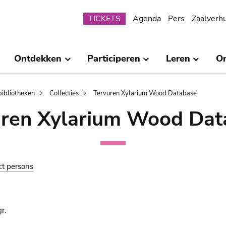
Submenu
TICKETS
Agenda
Pers
Zaalverh
Ontdekken
Participeren
Leren
O
bibliotheken
Collecties
Tervuren Xylarium Wood Database
uren Xylarium Wood Dat
ct persons
r.