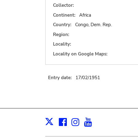
Collector:
Continent:
Africa
Country:
Congo, Dem. Rep.
Region:
Locality:
Locality on Google Maps:
Entry date:
17/02/1951
Facebook
Instagram
Youtube
Print
X