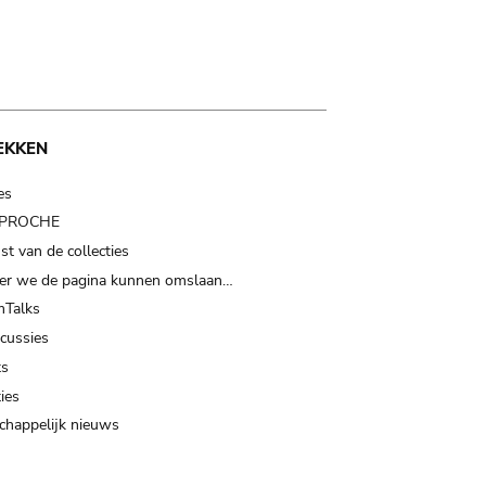
EKKEN
es
t PROCHE
t van de collecties
er we de pagina kunnen omslaan…
Talks
scussies
ts
ies
happelijk nieuws