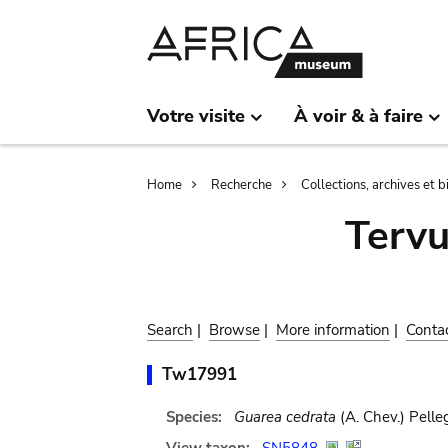
Skip
Skip
to
to
main
search
content
Votre visite
À voir & à faire
Breadcrumb
Home
Recherche
Collections, archives et 
Terv
Search
|
Browse
|
More information
|
Conta
Tw17991
Species:
Guarea cedrata
(A. Chev.) Pelleg