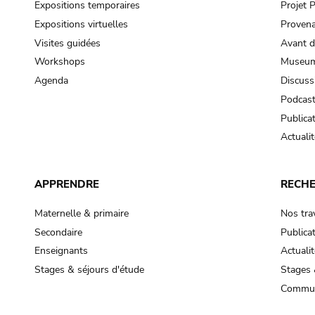
Expositions temporaires
Projet
Expositions virtuelles
Provena
Visites guidées
Avant d
Workshops
Museum
Agenda
Discuss
Podcas
Publica
Actualit
APPRENDRE
RECH
Maternelle & primaire
Nos tra
Secondaire
Publica
Enseignants
Actualit
Stages & séjours d'étude
Stages 
Commun