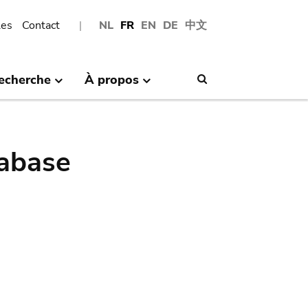
les
Contact
NL
FR
EN
DE
中文
echerche
À propos
Search
abase