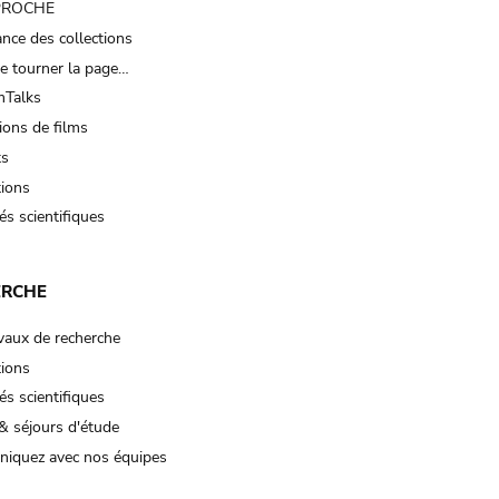
 PROCHE
nce des collections
e tourner la page…
Talks
ions de films
ts
tions
és scientifiques
ERCHE
vaux de recherche
tions
és scientifiques
& séjours d'étude
iquez avec nos équipes