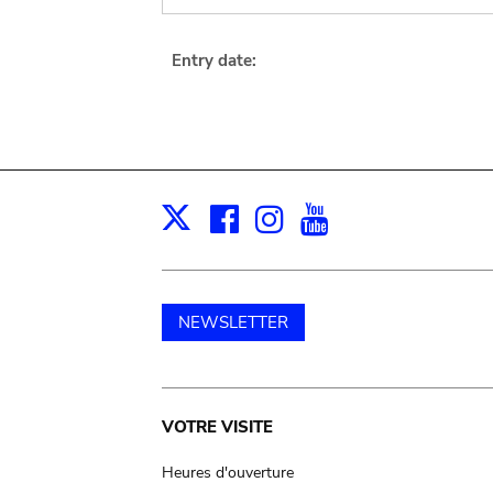
Entry date:
Facebook
Instagram
Youtube
Print
X
NEWSLETTER
Main
VOTRE VISITE
navigation
Heures d'ouverture