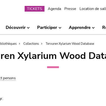
Submenu
TICKETS
Agenda
Presse
Location de sal
Découvrir
Participer
Apprendre
R
bibliothèques
Collections
Tervuren Xylarium Wood Database
uren Xylarium Wood Dat
ct persons
r.