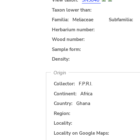
View taxon:
SN5848
Taxon lower than:
Familia:
Meliaceae
Subfamilia:
Herbarium number:
Wood number:
Sample form:
Density:
Origin
Collector:
F.P.R.I.
Continent:
Africa
Country:
Ghana
Region:
Locality:
Locality on Google Maps: