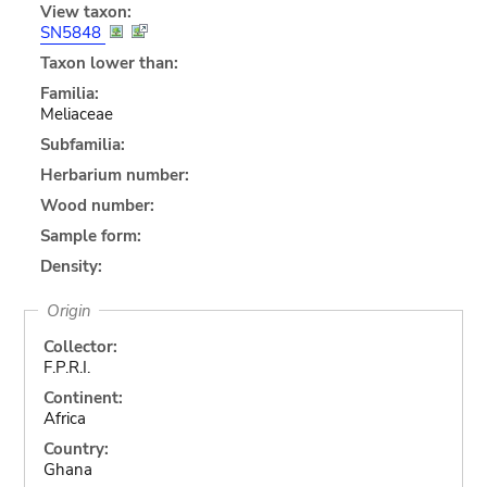
View taxon:
SN5848
Taxon lower than:
Familia:
Meliaceae
Subfamilia:
Herbarium number:
Wood number:
Sample form:
Density:
Origin
Collector:
F.P.R.I.
Continent:
Africa
Country:
Ghana