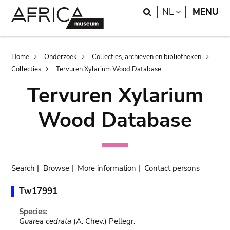
Skip
Skip
Search
LANGUAGE
NL
MENU
to
to
main
search
content
Breadcrumb
Home
Onderzoek
Collecties, archieven en bibliotheken
Collecties
Tervuren Xylarium Wood Database
Tervuren Xylarium
Wood Database
Search
|
Browse
|
More information
|
Contact persons
Tw17991
Species:
Guarea cedrata
(A. Chev.) Pellegr.