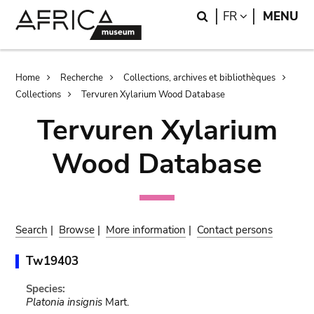
Skip
Skip
Search
LANGUAGE
FR
MENU
to
to
main
search
content
Breadcrumb
Home
Recherche
Collections, archives et bibliothèques
Collections
Tervuren Xylarium Wood Database
Tervuren Xylarium
Wood Database
Search
|
Browse
|
More information
|
Contact persons
Tw19403
Species:
Platonia insignis
Mart.