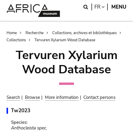
Skip
Skip
Search
LANGUAGE
FR
MENU
to
to
main
search
content
Breadcrumb
Home
Recherche
Collections, archives et bibliothèques
Collections
Tervuren Xylarium Wood Database
Tervuren Xylarium
Wood Database
Search
|
Browse
|
More information
|
Contact persons
Tw2023
Species:
Anthocleista spec.