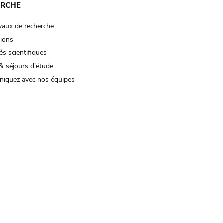
ERCHE
vaux de recherche
tions
és scientifiques
& séjours d'étude
iquez avec nos équipes