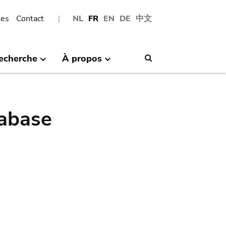
les
Contact
NL
FR
EN
DE
中文
echerche
À propos
Search
abase