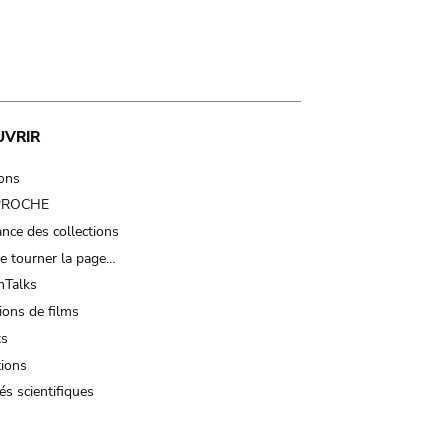
UVRIR
ions
 PROCHE
nce des collections
e tourner la page…
Talks
ions de films
ts
tions
és scientifiques