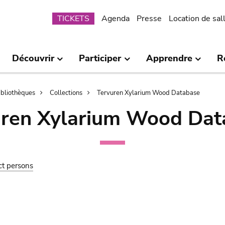
Submenu
TICKETS
Agenda
Presse
Location de sal
Découvrir
Participer
Apprendre
R
bibliothèques
Collections
Tervuren Xylarium Wood Database
uren Xylarium Wood Dat
ct persons