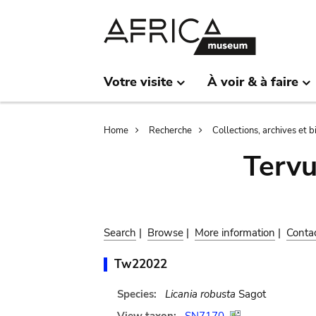
Skip
Skip
to
to
main
search
content
Votre visite
À voir & à faire
Breadcrumb
Home
Recherche
Collections, archives et 
Terv
Search
|
Browse
|
More information
|
Conta
Tw22022
Species:
Licania robusta
Sagot