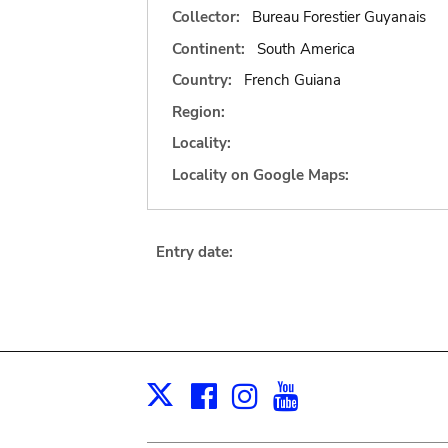
Collector:
Bureau Forestier Guyanais
Continent:
South America
Country:
French Guiana
Region:
Locality:
Locality on Google Maps:
Entry date:
Facebook
Instagram
Youtube
Print
X