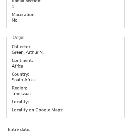
Radial section:
1
Maceration:
No
Origin
Collector:
Green, Arthur N.
Continent:
Africa
Country:
South Africa
Region:
Transvaal
Locality:
Locality on Google Maps:
Entry date: