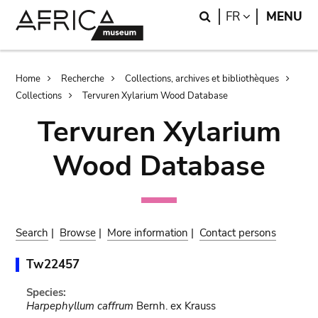
Skip
Skip
Search
LANGUAGE
FR
MENU
to
to
main
search
content
Breadcrumb
Home
Recherche
Collections, archives et bibliothèques
Collections
Tervuren Xylarium Wood Database
Tervuren Xylarium
Wood Database
Search
|
Browse
|
More information
|
Contact persons
Tw22457
Species:
Harpephyllum caffrum
Bernh. ex Krauss