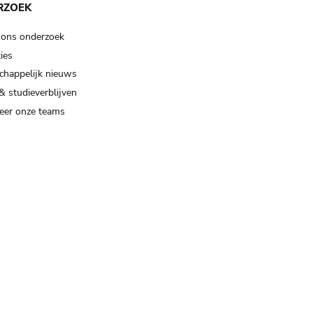
RZOEK
 ons onderzoek
ies
happelijk nieuws
& studieverblijven
eer onze teams