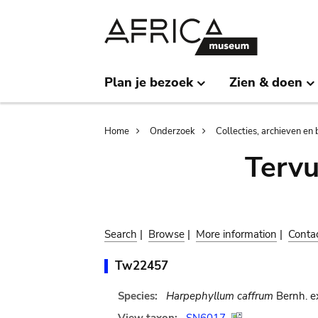
Skip
Skip
to
to
main
search
content
Plan je bezoek
Zien & doen
Breadcrumb
Home
Onderzoek
Collecties, archieven en 
Terv
Search
|
Browse
|
More information
|
Conta
Tw22457
Species:
Harpephyllum caffrum
Bernh. e