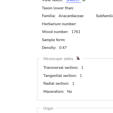
View taxon:
SN6017
Taxon lower than:
Familia:
Anacardiaceae
Subfamili
Herbarium number:
Wood number:
1761
Sample form:
Density:
0.47
Microscopic slides
Transversal section:
1
Tangential section:
1
Radial section:
1
Maceration:
No
Origin