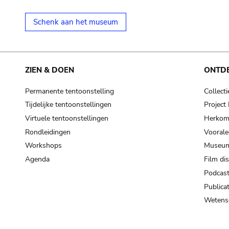
Schenk aan het museum
ZIEN & DOEN
ONTD
Permanente tentoonstelling
Collecti
Tijdelijke tentoonstellingen
Projec
Virtuele tentoonstellingen
Herkoms
Rondleidingen
Voorale
Workshops
Museum
Agenda
Film di
Podcas
Publicat
Wetensc