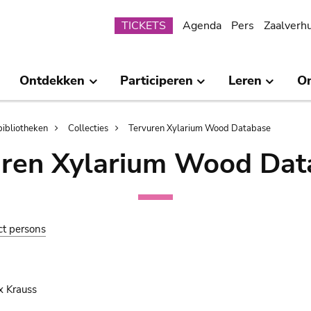
Submenu
TICKETS
Agenda
Pers
Zaalverh
Ontdekken
Participeren
Leren
O
bibliotheken
Collecties
Tervuren Xylarium Wood Database
uren Xylarium Wood Dat
ct persons
x Krauss