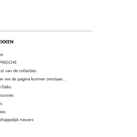
EKKEN
es
t PROCHE
t van de collecties
er we de pagina kunnen omslaan…
Talks
scussies
ts
ies
happelijk nieuws