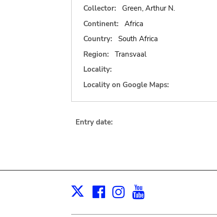
Collector:
Green, Arthur N.
Continent:
Africa
Country:
South Africa
Region:
Transvaal
Locality:
Locality on Google Maps:
Entry date:
Facebook
Instagram
Youtube
Print
X