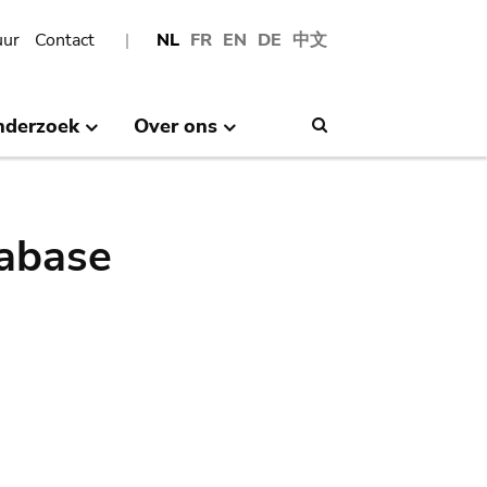
uur
Contact
NL
FR
EN
DE
中文
nderzoek
Over ons
Search
abase