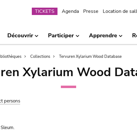
Submenu
TICKETS
Agenda
Presse
Location de sal
Découvrir
Participer
Apprendre
R
bibliothèques
Collections
Tervuren Xylarium Wood Database
uren Xylarium Wood Dat
ct persons
 Sleum.