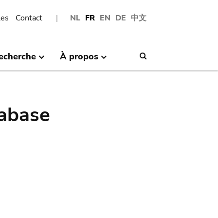
les
Contact
NL
FR
EN
DE
中文
echerche
À propos
Search
abase