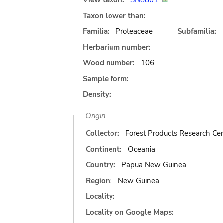
View taxon:
SN8801
Taxon lower than:
Familia:
Proteaceae
Subfamilia:
Herbarium number:
Wood number:
106
Sample form:
Density:
Origin
Collector:
Forest Products Research Cen
Continent:
Oceania
Country:
Papua New Guinea
Region:
New Guinea
Locality:
Locality on Google Maps: