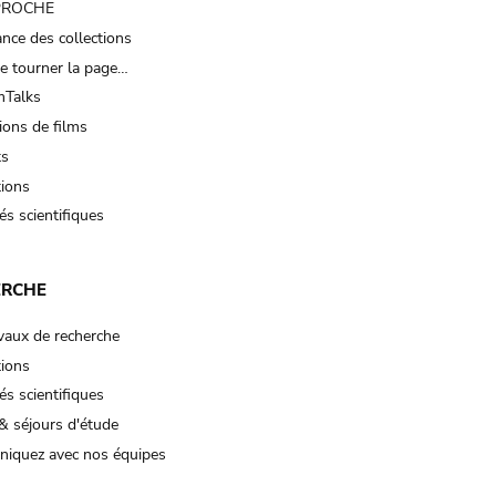
 PROCHE
nce des collections
e tourner la page…
Talks
ions de films
ts
tions
és scientifiques
ERCHE
vaux de recherche
tions
és scientifiques
& séjours d'étude
iquez avec nos équipes