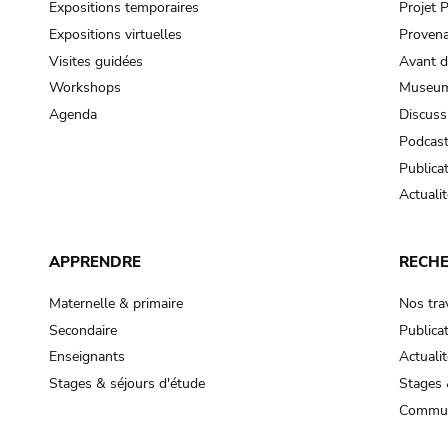
Expositions temporaires
Projet
Expositions virtuelles
Provena
Visites guidées
Avant d
Workshops
Museum
Agenda
Discuss
Podcas
Publica
Actualit
APPRENDRE
RECH
Maternelle & primaire
Nos tra
Secondaire
Publica
Enseignants
Actualit
Stages & séjours d'étude
Stages 
Commun