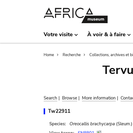
Skip
Skip
to
to
main
search
content
Votre visite
À voir & à faire
Breadcrumb
Home
Recherche
Collections, archives et 
Terv
Search
|
Browse
|
More information
|
Conta
Tw22911
Species:
Oreocallis brachycarpa
(Sleum.)