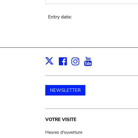
Entry date:
Facebook
Instagram
Youtube
Print
X
NEWSLETTER
Main
VOTRE VISITE
navigation
Heures d'ouverture