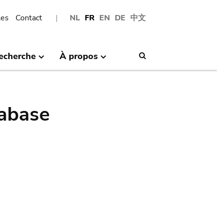
les
Contact
NL
FR
EN
DE
中文
echerche
À propos
Search
abase