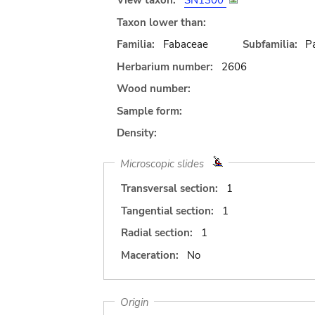
View taxon:
SN1300
Taxon lower than:
Familia:
Fabaceae
Subfamilia:
Pa
Herbarium number:
2606
Wood number:
Sample form:
Density:
Microscopic slides
Transversal section:
1
Tangential section:
1
Radial section:
1
Maceration:
No
Origin