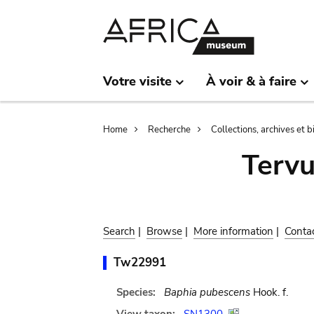
Skip
Skip
to
to
main
search
content
Votre visite
À voir & à faire
Breadcrumb
Home
Recherche
Collections, archives et 
Terv
Search
|
Browse
|
More information
|
Conta
Tw22991
Species:
Baphia pubescens
Hook. f.