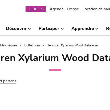
Submenu
TICKETS
Agenda
Presse
Location de sal
Découvrir
Participer
Apprendre
R
bibliothèques
Collections
Tervuren Xylarium Wood Database
uren Xylarium Wood Dat
ct persons