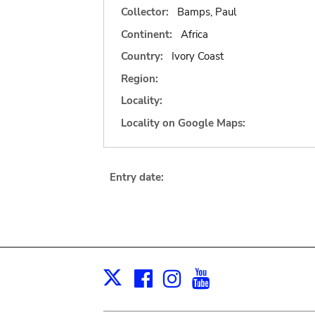
Collector:
Bamps, Paul
Continent:
Africa
Country:
Ivory Coast
Region:
Locality:
Locality on Google Maps:
Entry date:
Facebook
Instagram
Youtube
Print
X