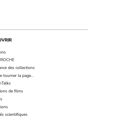
UVRIR
ions
 PROCHE
nce des collections
e tourner la page…
Talks
ions de films
ts
tions
és scientifiques