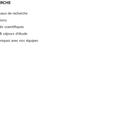
ERCHE
vaux de recherche
tions
és scientifiques
& séjours d'étude
iquez avec nos équipes