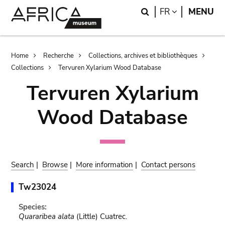
Skip
Skip
Search
LANGUAGE
FR
MENU
to
to
main
search
content
Breadcrumb
Home
Recherche
Collections, archives et bibliothèques
Collections
Tervuren Xylarium Wood Database
Tervuren Xylarium
Wood Database
Search
|
Browse
|
More information
|
Contact persons
Tw23024
Species:
Quararibea alata
(Little) Cuatrec.