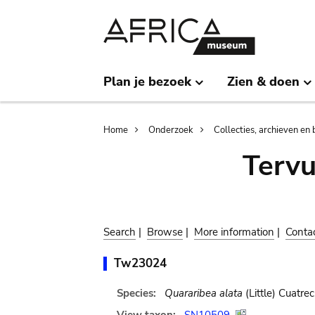
Skip
Skip
to
to
main
search
content
Plan je bezoek
Zien & doen
Breadcrumb
Home
Onderzoek
Collecties, archieven en 
Terv
Search
|
Browse
|
More information
|
Conta
Tw23024
Species:
Quararibea alata
(Little) Cuatrec