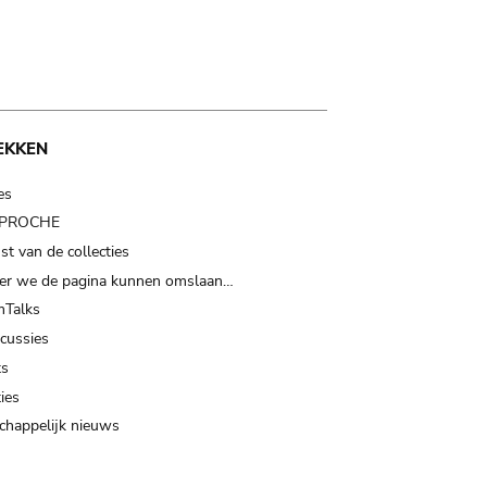
EKKEN
es
t PROCHE
t van de collecties
er we de pagina kunnen omslaan…
Talks
scussies
ts
ies
happelijk nieuws