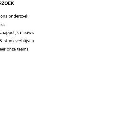
RZOEK
 ons onderzoek
ies
happelijk nieuws
& studieverblijven
eer onze teams