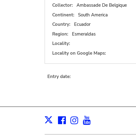
Collector:
Ambassade De Belgique
Continent:
South America
Country:
Ecuador
Region:
Esmeraldas
Locality:
Locality on Google Maps:
Entry date:
Facebook
Instagram
Youtube
Print
X