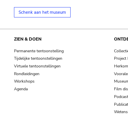
Schenk aan het museum
ZIEN & DOEN
ONTD
Permanente tentoonstelling
Collecti
Tijdelijke tentoonstellingen
Projec
Virtuele tentoonstellingen
Herkoms
Rondleidingen
Voorale
Workshops
Museum
Agenda
Film di
Podcas
Publicat
Wetensc