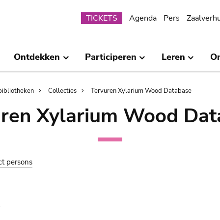
Submenu
TICKETS
Agenda
Pers
Zaalverh
Ontdekken
Participeren
Leren
O
bibliotheken
Collecties
Tervuren Xylarium Wood Database
uren Xylarium Wood Dat
ct persons
.