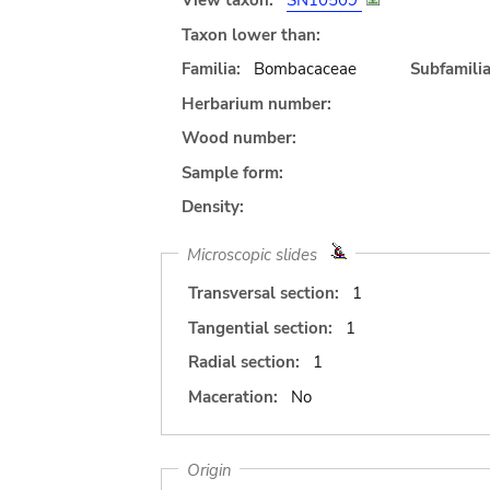
View taxon:
SN10509
Taxon lower than:
Familia:
Bombacaceae
Subfamilia
Herbarium number:
Wood number:
Sample form:
Density:
Microscopic slides
Transversal section:
1
Tangential section:
1
Radial section:
1
Maceration:
No
Origin