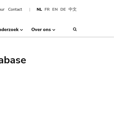
uur
Contact
NL
FR
EN
DE
中文
nderzoek
Over ons
Search
abase