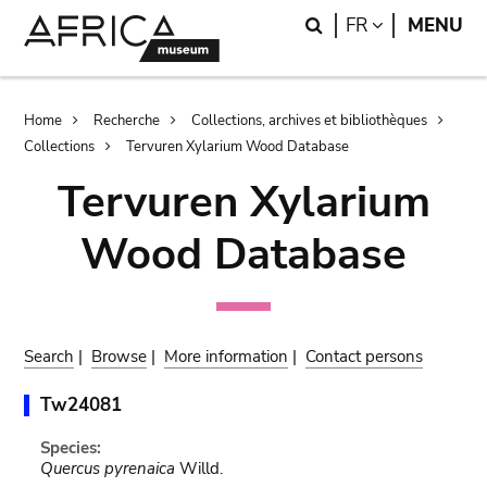
Skip
Skip
Search
LANGUAGE
FR
MENU
to
to
main
search
content
Breadcrumb
Home
Recherche
Collections, archives et bibliothèques
Collections
Tervuren Xylarium Wood Database
Tervuren Xylarium
Wood Database
Search
|
Browse
|
More information
|
Contact persons
Tw24081
Species:
Quercus pyrenaica
Willd.