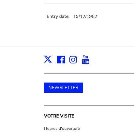
Entry date:
19/12/1952
Facebook
Instagram
Youtube
Print
X
NEWSLETTER
Main
VOTRE VISITE
navigation
Heures d'ouverture