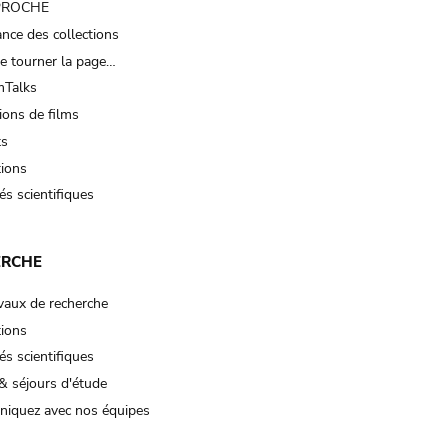
 PROCHE
nce des collections
e tourner la page…
Talks
ions de films
ts
tions
és scientifiques
ERCHE
vaux de recherche
tions
és scientifiques
& séjours d'étude
iquez avec nos équipes