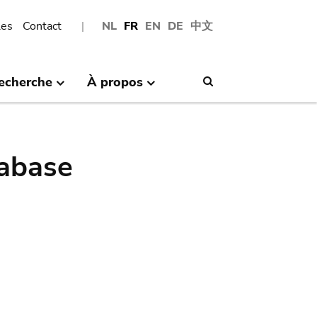
les
Contact
NL
FR
EN
DE
中文
echerche
À propos
Search
abase