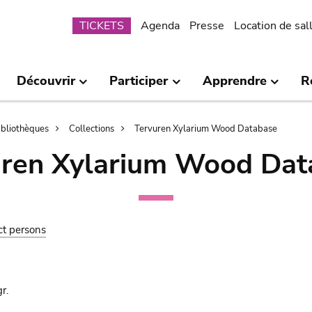
Submenu
TICKETS
Agenda
Presse
Location de sal
Découvrir
Participer
Apprendre
R
bibliothèques
Collections
Tervuren Xylarium Wood Database
uren Xylarium Wood Dat
ct persons
r.