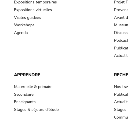
Expositions temporaires
Projet
Expositions virtuelles
Provena
Visites guidées
Avant d
Workshops
Museum
Agenda
Discuss
Podcas
Publica
Actualit
APPRENDRE
RECH
Maternelle & primaire
Nos tra
Secondaire
Publica
Enseignants
Actualit
Stages & séjours d'étude
Stages 
Commun