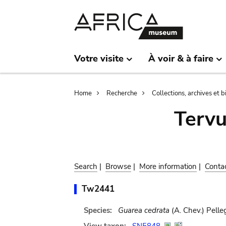
Skip
Skip
to
to
main
search
content
Votre visite
À voir & à faire
Breadcrumb
Home
Recherche
Collections, archives et 
Terv
Search
|
Browse
|
More information
|
Conta
Tw2441
Species:
Guarea cedrata
(A. Chev.) Pelleg