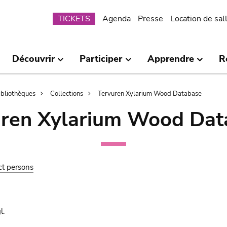
Submenu
TICKETS
Agenda
Presse
Location de sal
Découvrir
Participer
Apprendre
R
bibliothèques
Collections
Tervuren Xylarium Wood Database
uren Xylarium Wood Dat
ct persons
l.