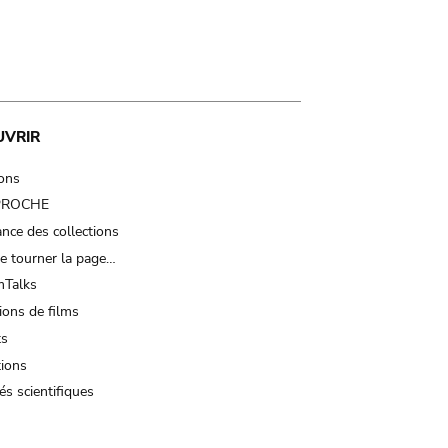
UVRIR
ions
 PROCHE
nce des collections
e tourner la page…
Talks
ions de films
ts
tions
és scientifiques