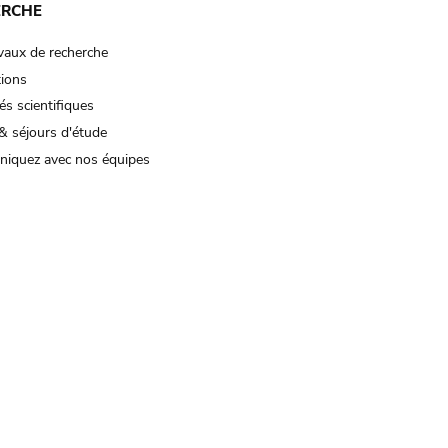
ERCHE
vaux de recherche
tions
és scientifiques
& séjours d'étude
iquez avec nos équipes