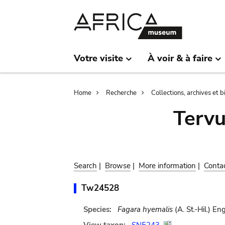
Skip
Skip
to
to
main
search
content
Votre visite
À voir & à faire
Breadcrumb
Home
Recherche
Collections, archives et 
Terv
Search
|
Browse
|
More information
|
Conta
Tw24528
Species:
Fagara hyemalis
(A. St.-Hil.) Eng