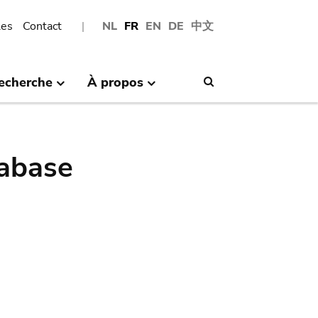
les
Contact
NL
FR
EN
DE
中文
echerche
À propos
Search
abase