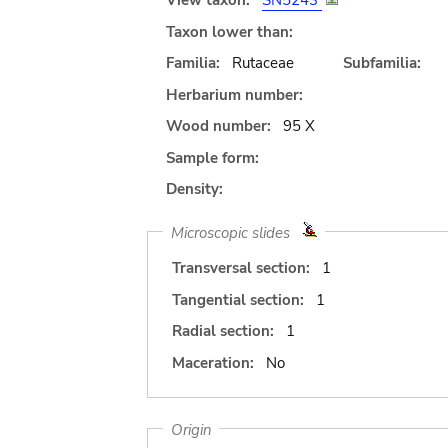
View taxon:
SN5243
Taxon lower than:
Familia:
Rutaceae
Subfamilia:
Herbarium number:
Wood number:
95 X
Sample form:
Density:
Microscopic slides
Transversal section:
1
Tangential section:
1
Radial section:
1
Maceration:
No
Origin