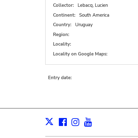
Collector:
Lebacq, Lucien
Continent:
South America
Country:
Uruguay
Region:
Locality:
Locality on Google Maps:
Entry date:
Facebook
Instagram
Youtube
Print
X