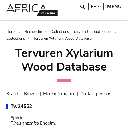
Skip
Skip
Search
LANGUAGE
FR
MENU
to
to
main
search
content
Breadcrumb
Home
Recherche
Collections, archives et bibliothèques
Collections
Tervuren Xylarium Wood Database
Tervuren Xylarium
Wood Database
Search
|
Browse
|
More information
|
Contact persons
Tw24552
Species:
Pinus arizonica
Engelm.