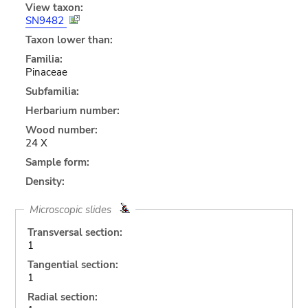
View taxon:
SN9482
Taxon lower than:
Familia:
Pinaceae
Subfamilia:
Herbarium number:
Wood number:
24 X
Sample form:
Density:
Microscopic slides
Transversal section:
1
Tangential section:
1
Radial section: