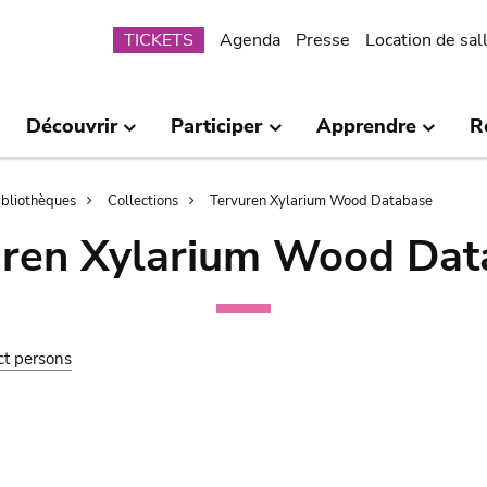
Submenu
TICKETS
Agenda
Presse
Location de sal
Découvrir
Participer
Apprendre
R
bibliothèques
Collections
Tervuren Xylarium Wood Database
uren Xylarium Wood Dat
ct persons