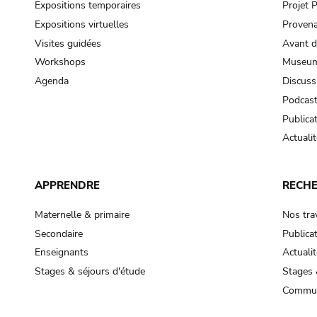
Expositions temporaires
Projet
Expositions virtuelles
Provena
Visites guidées
Avant d
Workshops
Museum
Agenda
Discuss
Podcas
Publica
Actualit
APPRENDRE
RECH
Maternelle & primaire
Nos tra
Secondaire
Publica
Enseignants
Actualit
Stages & séjours d'étude
Stages 
Commun