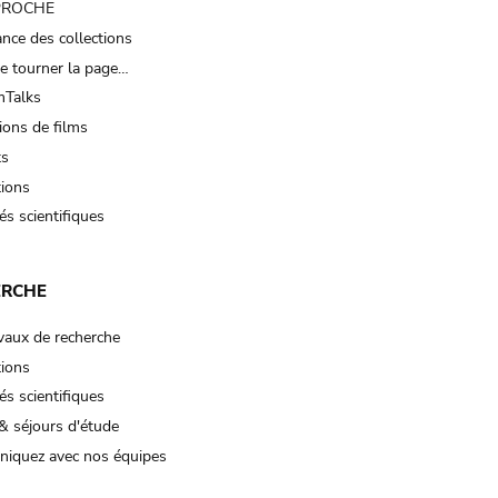
 PROCHE
nce des collections
e tourner la page…
Talks
ions de films
ts
tions
és scientifiques
ERCHE
vaux de recherche
tions
és scientifiques
& séjours d'étude
iquez avec nos équipes