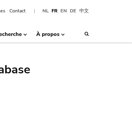
les
Contact
NL
FR
EN
DE
中文
echerche
À propos
Search
abase