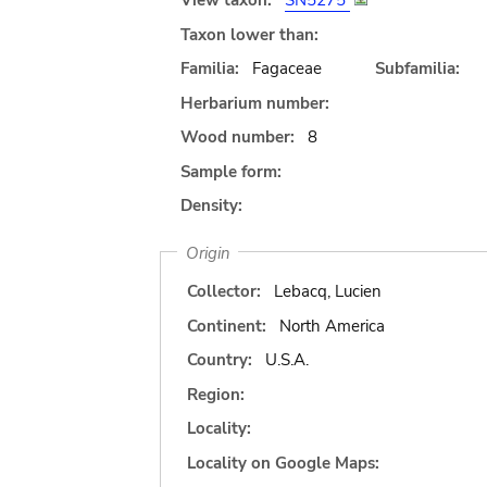
View taxon:
SN5275
Taxon lower than:
Familia:
Fagaceae
Subfamilia:
Herbarium number:
Wood number:
8
Sample form:
Density:
Origin
Collector:
Lebacq, Lucien
Continent:
North America
Country:
U.S.A.
Region:
Locality:
Locality on Google Maps: