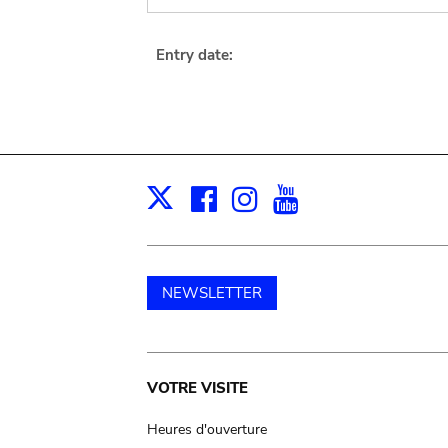
Entry date:
Facebook
Instagram
Youtube
Print
X
NEWSLETTER
Main
VOTRE VISITE
navigation
Heures d'ouverture