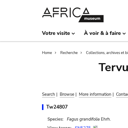
Skip
Skip
to
to
main
search
content
Votre visite
À voir & à faire
Breadcrumb
Home
Recherche
Collections, archives et 
Terv
Search
|
Browse
|
More information
|
Conta
Tw24807
Species:
Fagus grandifolia
Ehrh.