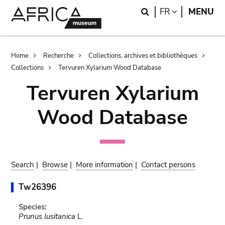
Skip
Skip
Search
LANGUAGE
FR
MENU
to
to
main
search
content
Breadcrumb
Home
Recherche
Collections, archives et bibliothèques
Collections
Tervuren Xylarium Wood Database
Tervuren Xylarium
Wood Database
Search
|
Browse
|
More information
|
Contact persons
Tw26396
Species:
Prunus lusitanica
L.